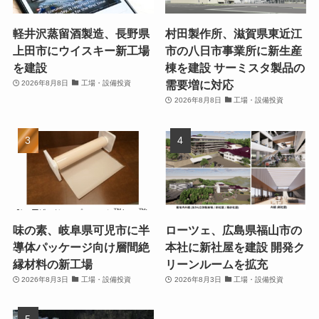
軽井沢蒸留酒製造、長野県
村田製作所、滋賀県東近江
上田市にウイスキー新工場
市の八日市事業所に新生産
を建設
棟を建設 サーミスタ製品の
需要増に対応
2026年8月8日
工場・設備投資
2026年8月8日
工場・設備投資
味の素、岐阜県可児市に半
ローツェ、広島県福山市の
導体パッケージ向け層間絶
本社に新社屋を建設 開発ク
縁材料の新工場
リーンルームを拡充
2026年8月3日
工場・設備投資
2026年8月3日
工場・設備投資