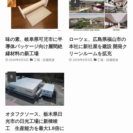
味の素、岐阜県可児市に半
ローツェ、広島県福山市の
導体パッケージ向け層間絶
本社に新社屋を建設 開発ク
縁材料の新工場
リーンルームを拡充
2026年8月3日
工場・設備投資
2026年8月3日
工場・設備投資
オタフクソース、栃木県日
光市の日光工場に新棟竣
工 生産能力を最大1.8倍に