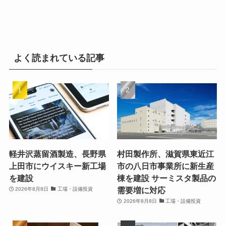
よく読まれている記事
軽井沢蒸留酒製造、長野県
村田製作所、滋賀県東近江
上田市にウイスキー新工場
市の八日市事業所に新生産
を建設
棟を建設 サーミスタ製品の
需要増に対応
2026年8月8日
工場・設備投資
2026年8月8日
工場・設備投資