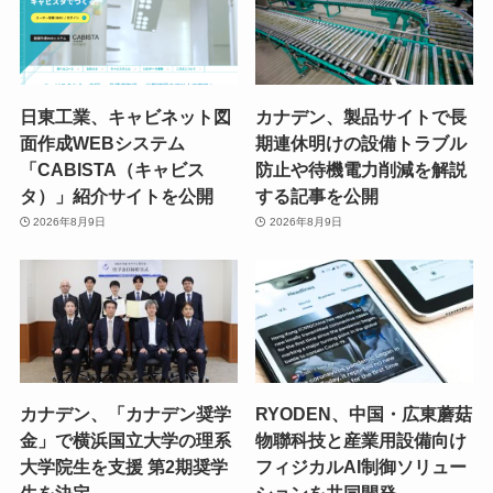
日東工業、キャビネット図
カナデン、製品サイトで長
面作成WEBシステム
期連休明けの設備トラブル
「CABISTA（キャビス
防止や待機電力削減を解説
タ）」紹介サイトを公開
する記事を公開
2026年8月9日
2026年8月9日
カナデン、「カナデン奨学
RYODEN、中国・広東蘑菇
金」で横浜国立大学の理系
物聯科技と産業用設備向け
大学院生を支援 第2期奨学
フィジカルAI制御ソリュー
生を決定
ションを共同開発