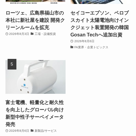
ローツェ、広島県福山市の
セイコーエプソン、ペロブ
本社に新社屋を建設 開発ク
スカイト太陽電池向けイン
リーンルームを拡充
クジェット装置開発の韓国
Gosan Techへ追加出資
2026年8月3日
工場・設備投資
2026年8月6日
FA業界・企業トピックス
富士電機、軽量化と耐久性
を向上したグローバル向け
新型中性子サーベイメータ
発売
2026年8月6日
新製品/サービス