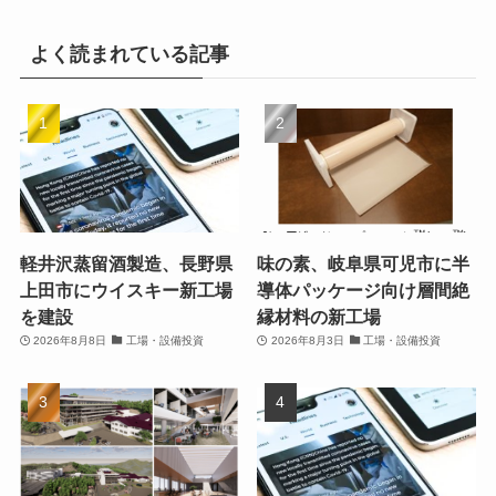
よく読まれている記事
軽井沢蒸留酒製造、長野県
味の素、岐阜県可児市に半
上田市にウイスキー新工場
導体パッケージ向け層間絶
を建設
縁材料の新工場
2026年8月8日
工場・設備投資
2026年8月3日
工場・設備投資