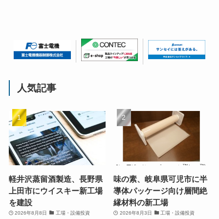
人気記事
軽井沢蒸留酒製造、長野県
味の素、岐阜県可児市に半
上田市にウイスキー新工場
導体パッケージ向け層間絶
を建設
縁材料の新工場
2026年8月8日
工場・設備投資
2026年8月3日
工場・設備投資