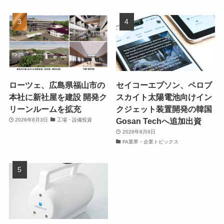
ローツェ、広島県福山市の
セイコーエプソン、ペロブ
本社に新社屋を建設 開発ク
スカイト太陽電池向けイン
リーンルームを拡充
クジェット装置開発の韓国
Gosan Techへ追加出資
2026年8月3日
工場・設備投資
2026年8月6日
FA業界・企業トピックス