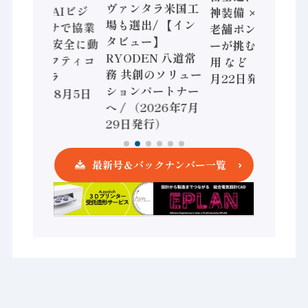
ヴァンタラ米国工
セミコン AIビジ
神装備 × HMS、
場も選出/ 【イン
ョンセンサで協業
老舗ポンプメーカ
タビュー】
/ IDEC、安全に動
ーが挑むデータ活
RYODEN 八道常
かすセーフティコ
用 など（2026年7
務 共創のソリュー
ントローラ
月22日発行）
ションパートナー
（2026年8月5日
へ / （2026年7月
発行）
29日発行）
最新号＆バックナンバー一覧