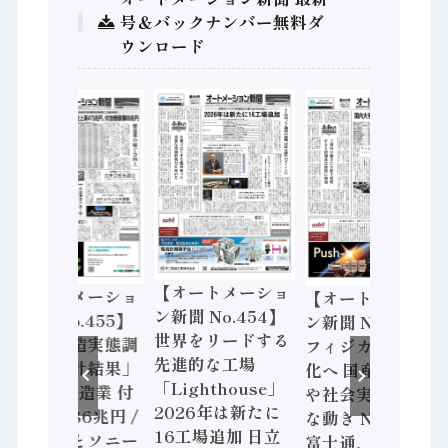
号＆バックナンバー無料ダ
ウンロード
【オートメーショ
【オートメーショ
【オートメーショ
ン新聞 No.454】
ン新聞 No.455】
ン新聞 No.453】
世界をリードする
「経済構造実態調
フィジカルAI本格
先進的な工場
査二次集計結果」
化へ 国産AI開発
「Lighthouse」
2024年製造業 付
や社会実装に活発
2026年は新たに
加価値額86兆円 /
な動き Noetra、
16工場追加 日立
三菱電機とソニー
富士通、日立 / 兵