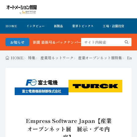
HOME
インタビュー
新製品
業界トピックス
工場・設備投資
イ
メーション新聞 最新号＆バックナンバーを無料で公開中 詳細はこちら
お知らせ
HOME
特集
産業用ネットワーク
産業オープンネット展特集
Emp
Empress Software Japan【産業
オープンネット展 展示・デモ内