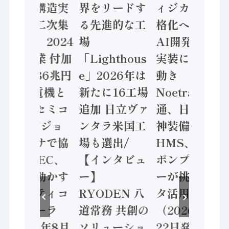
「経済構造実
界をリードす
ィジカルAI本
態調査二次集
る先進的な工
格化へ 国産
計結果」2024
場
AI開発や社会
年製造業 付加
「Lighthous
実装に活発な
価値額86兆円
e」2026年は
動き
/ 三菱電機と
新たに16工場
Noetra、富士
ソニーセミコ
追加 日立ヴァ
通、日立 / 兵
ン AIビジョ
ンタラ米国工
神装備 ×
ンセンサで協
場も選出/
HMS、老舗
業 / IDEC、
【インタビュ
ポンプメーカ
安全に動かす
ー】
ーが挑むデー
セーフティコ
RYODEN 八
タ活用 など
ントローラ
道常務 共創の
（2026年7月
（2026年8月
ソリューショ
22日発行）