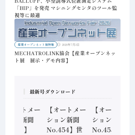
BALLUFF、小型誘導式位置測定システム
「BIP」を発売 マシニングセンタのツール監
視等に最適
産業オープンネット展特集
2026年7月3日
MECHATROLINK協会【産業オープンネッ
ト展 展示・デモ内容】
最新号ダウンロード
【オートメー
【オートメー
【オートメー
ション新聞
ション新聞
ション新聞
No.455】
No.454】世
No.453】フ