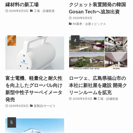
縁材料の新工場
クジェット装置開発の韓国
Gosan Techへ追加出資
2026年8月3日
工場・設備投資
2026年8月6日
FA業界・企業トピックス
富士電機、軽量化と耐久性
ローツェ、広島県福山市の
を向上したグローバル向け
本社に新社屋を建設 開発ク
新型中性子サーベイメータ
リーンルームを拡充
発売
2026年8月3日
工場・設備投資
2026年8月6日
新製品/サービス