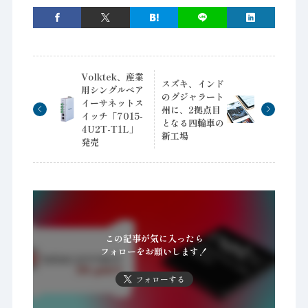
Volktek、産業
スズキ、インド
用シングルペア
のグジャラート
イーサネットス
州に、2拠点目
イッチ「7015-
となる四輪車の
4U2T-T1L」
新工場
発売
この記事が気に入ったら
フォローをお願いします！
フォローする