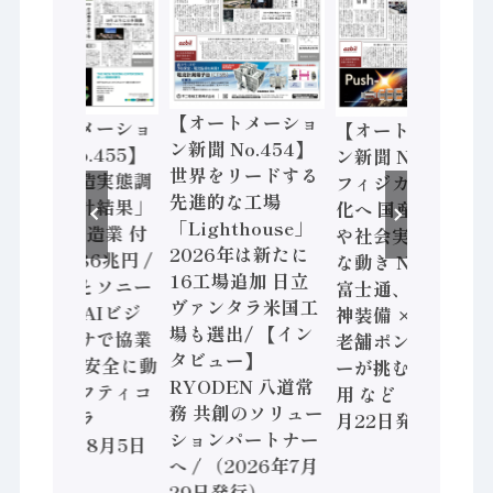
【オートメーショ
【オートメーショ
【オートメーショ
ン新聞 No.454】
ン新聞 No.455】
ン新聞 No.453】
世界をリードする
「経済構造実態調
フィジカルAI本格
先進的な工場
査二次集計結果」
化へ 国産AI開発
「Lighthouse」
2024年製造業 付
や社会実装に活発
2026年は新たに
加価値額86兆円 /
な動き Noetra、
16工場追加 日立
三菱電機とソニー
富士通、日立 / 兵
ヴァンタラ米国工
セミコン AIビジ
神装備 × HMS、
場も選出/ 【イン
ョンセンサで協業
老舗ポンプメーカ
タビュー】
/ IDEC、安全に動
ーが挑むデータ活
RYODEN 八道常
かすセーフティコ
用 など（2026年7
務 共創のソリュー
ントローラ
月22日発行）
ションパートナー
（2026年8月5日
へ / （2026年7月
発行）
29日発行）