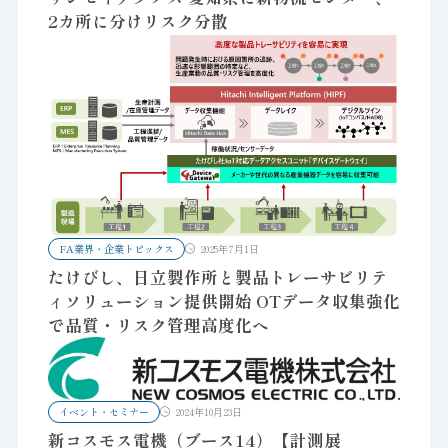
2カ所に分けリスク分散
FA業界・企業トピックス
2025年7月1日
たけびし、日立製作所と製品トレーサビリテ
ィソリューション提供開始 OTデータ収集強化
で品質・リスク管理高度化へ
イベント・セミナー
2024年10月23日
新コスモス電機（ブース14）【計測展