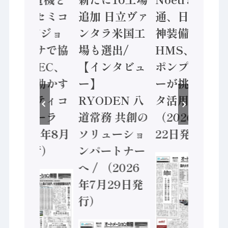
ソニーセミコ
追加 日立ヴァ
通、日立 / 兵
ン AIビジョ
ンタラ米国工
神装備 ×
ンセンサで協
場も選出/
HMS、老舗
業 / IDEC、
【インタビュ
ポンプメーカ
安全に動かす
ー】
ーが挑むデー
セーフティコ
RYODEN 八
タ活用 など
ントローラ
道常務 共創の
（2026年7月
（2026年8月
ソリューショ
22日発行）
5日発行）
ンパートナー
へ / （2026
年7月29日発
行）