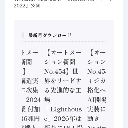
2022」公開
最新号ダウンロード
【オートメー
【オートメー
【オートメー
ション新聞
ション新聞
ション新聞
No.455】
No.454】世
No.453】フ
「経済構造実
界をリードす
ィジカルAI本
態調査二次集
る先進的な工
格化へ 国産
計結果」2024
場
AI開発や社会
年製造業 付加
「Lighthous
実装に活発な
価値額86兆円
e」2026年は
動き
/ 三菱電機と
新たに16工場
Noetra、富士