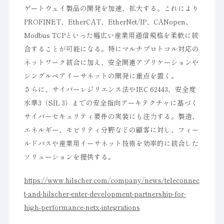
ゲートウェイ製品の開発を加速、拡大する。これにより
PROFINET、EtherCAT、EtherNet/IP、CANopen、
Modbus TCPといった幅広い産業用通信規格を柔軟に統
合することが可能になる。特にマルチプロトコル対応の
ネットワーク統合に加え、安全関連アプリケーションや
シングルペアイーサネットの開発に重点を置く。
さらに、サイバーレジリエンス法やIEC 62443、安全度
水準3（SIL 3）までの安全指向アーキテクチャに基づく
サイバーセキュリティ要件の実装にも注力する。製造、
エネルギー、モビリティ分野などの顧客に対し、フィー
ルドバスや産業用イーサネット技術を効率的に統合した
ソリューションを提供する。
https://www.hilscher.com/company/news/teleconnec
t-and-hilscher-enter-development-partnership-for-
high-performance-netx-integrations