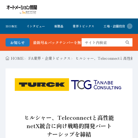
HOME
インタビュー
新製品
業界トピックス
工場・設備投資
イ
ション新聞 最新号＆バックナンバーを無料で公開中 詳細はこちら
お知らせ
HOME
FA業界・企業トピックス
ヒルシャー、Teleconnectと高
ヒルシャー、Teleconnectと高性能
netX統合に向け戦略的開発パート
ナーシップを締結