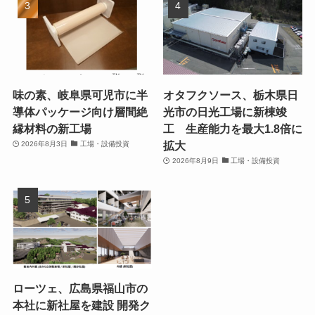
味の素、岐阜県可児市に半
オタフクソース、栃木県日
導体パッケージ向け層間絶
光市の日光工場に新棟竣
縁材料の新工場
工 生産能力を最大1.8倍に
拡大
2026年8月3日
工場・設備投資
2026年8月9日
工場・設備投資
ローツェ、広島県福山市の
本社に新社屋を建設 開発ク