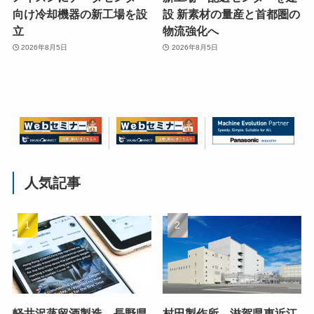
向け冷却機器の新工場を設
設 新素材の量産と首都圏の
立
物流強化へ
2026年8月5日
2026年8月5日
人気記事
軽井沢蒸留酒製造、長野県
村田製作所、滋賀県東近江