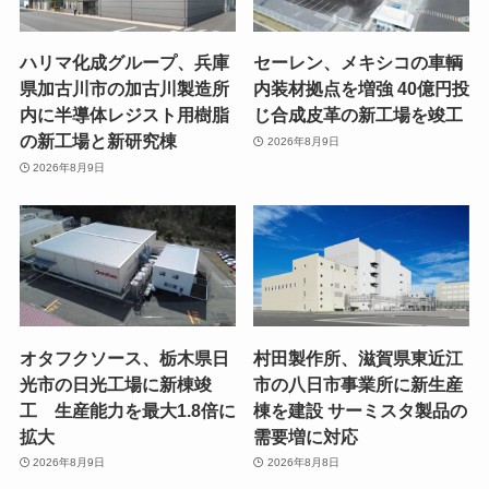
ハリマ化成グループ、兵庫
セーレン、メキシコの車輌
県加古川市の加古川製造所
内装材拠点を増強 40億円投
内に半導体レジスト用樹脂
じ合成皮革の新工場を竣工
の新工場と新研究棟
2026年8月9日
2026年8月9日
オタフクソース、栃木県日
村田製作所、滋賀県東近江
光市の日光工場に新棟竣
市の八日市事業所に新生産
工 生産能力を最大1.8倍に
棟を建設 サーミスタ製品の
拡大
需要増に対応
2026年8月9日
2026年8月8日