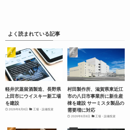
よく読まれている記事
軽井沢蒸留酒製造、長野県
村田製作所、滋賀県東近江
上田市にウイスキー新工場
市の八日市事業所に新生産
を建設
棟を建設 サーミスタ製品の
需要増に対応
2026年8月8日
工場・設備投資
2026年8月8日
工場・設備投資