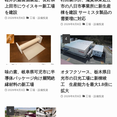
上田市にウイスキー新工場
市の八日市事業所に新生産
を建設
棟を建設 サーミスタ製品の
需要増に対応
2026年8月8日
工場・設備投資
2026年8月8日
工場・設備投資
味の素、岐阜県可児市に半
オタフクソース、栃木県日
導体パッケージ向け層間絶
光市の日光工場に新棟竣
縁材料の新工場
工 生産能力を最大1.8倍に
拡大
2026年8月3日
工場・設備投資
2026年8月9日
工場・設備投資