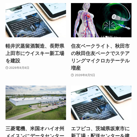
軽井沢蒸留酒製造、長野県
住友ベークライト、秋田市
上田市にウイスキー新工場
の秋田住友ベークでステア
を建設
リングマイクロカテーテル
増産
2026年8月8日
2026年8月5日
三菱電機、米国オハイオ州
エフピコ、茨城県坂東市に
メイスンにデータセンター
新工場・配送センターを建