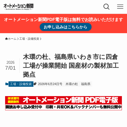
オートメーション新聞PDF電子版は無料でお読みいただけます
お申し込みはこちらから
ホーム
工場・設備投資
木環の杜、福島県いわき市に四倉
2026
工場が操業開始 国産材の製材加工
7/01
拠点
工場・設備投資
2026年6月24日号
木環の杜
福島県