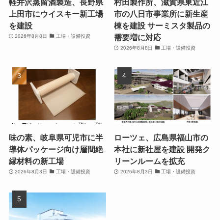
軽井沢蒸留酒製造、長野県
村田製作所、滋賀県東近江
上田市にウイスキー新工場
市の八日市事業所に新生産
を建設
棟を建設 サーミスタ製品の
需要増に対応
2026年8月8日
工場・設備投資
2026年8月8日
工場・設備投資
味の素、岐阜県可児市に半
ローツェ、広島県福山市の
導体パッケージ向け層間絶
本社に新社屋を建設 開発ク
縁材料の新工場
リーンルームを拡充
2026年8月3日
工場・設備投資
2026年8月3日
工場・設備投資