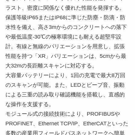
ラスト、密度に関係なく優れた性能を発揮する。
保護等級IP65またはIP68に準じた防塵・防滴・防
水性を備え、高さ3mからのコンクリートへの落下
や最低温度-30℃の極寒環境にも耐える超堅牢設
計。有線と無線のバリエーションを用意し、拡張
性能を持つ「XR」バリエーションは、5cmから最
大32mの長距離スキャンに対応する。
大容量バッテリーにより、1回の充電で最大8万回
のスキャンが可能。また、LEDとビープ音、振動
による三重の読み取り確認機能を搭載し、直感的
な操作を支援する。
モジュール式の接続技術により、PROFIBUSや
PROFINET、Ethernet TCP/IP、EtherCATといった
多数の産業用フィールドバスネットワークへ簡単