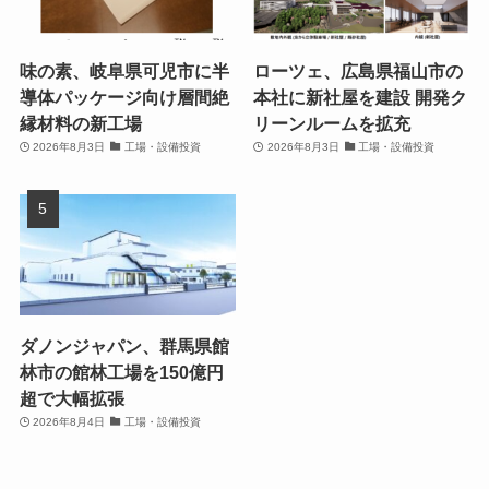
味の素、岐阜県可児市に半
ローツェ、広島県福山市の
導体パッケージ向け層間絶
本社に新社屋を建設 開発ク
縁材料の新工場
リーンルームを拡充
2026年8月3日
工場・設備投資
2026年8月3日
工場・設備投資
ダノンジャパン、群馬県館
林市の館林工場を150億円
超で大幅拡張
2026年8月4日
工場・設備投資