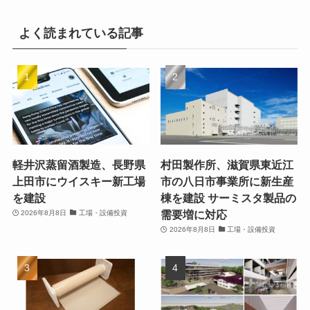
よく読まれている記事
軽井沢蒸留酒製造、長野県
村田製作所、滋賀県東近江
上田市にウイスキー新工場
市の八日市事業所に新生産
を建設
棟を建設 サーミスタ製品の
需要増に対応
2026年8月8日
工場・設備投資
2026年8月8日
工場・設備投資