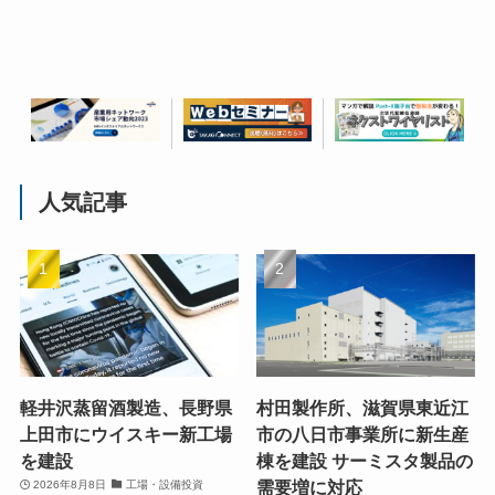
人気記事
軽井沢蒸留酒製造、長野県
村田製作所、滋賀県東近江
上田市にウイスキー新工場
市の八日市事業所に新生産
を建設
棟を建設 サーミスタ製品の
需要増に対応
2026年8月8日
工場・設備投資