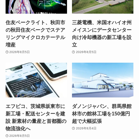
住友ベークライト、秋田市
三菱電機、米国オハイオ州
の秋田住友ベークでステア
メイスンにデータセンター
リングマイクロカテーテル
向け冷却機器の新工場を設
増産
立
2026年8月5日
2026年8月5日
エフピコ、茨城県坂東市に
ダノンジャパン、群馬県館
新工場・配送センターを建
林市の館林工場を150億円
設 新素材の量産と首都圏の
超で大幅拡張
物流強化へ
2026年8月4日
2026年8月5日