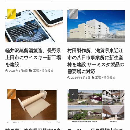
軽井沢蒸留酒製造、長野県
村田製作所、滋賀県東近江
上田市にウイスキー新工場
市の八日市事業所に新生産
を建設
棟を建設 サーミスタ製品の
需要増に対応
2026年8月8日
工場・設備投資
2026年8月8日
工場・設備投資