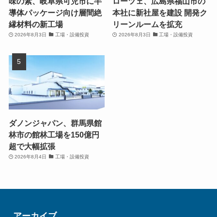
味の素、岐阜県可児市に半
ローツェ、広島県福山市の
導体パッケージ向け層間絶
本社に新社屋を建設 開発ク
縁材料の新工場
リーンルームを拡充
2026年8月3日
工場・設備投資
2026年8月3日
工場・設備投資
ダノンジャパン、群馬県館
林市の館林工場を150億円
超で大幅拡張
2026年8月4日
工場・設備投資
アーカイブ