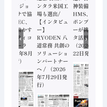
ン AIビジョ
ンタラ米国工
神装備 ×
ンセンサで協
場も選出/
HMS、老舗
業 / IDEC、
【インタビュ
ポンプメーカ
安全に動かす
ー】
ーが挑むデー
セーフティコ
RYODEN 八
タ活用 など
ントローラ
道常務 共創の
（2026年7月
（2026年8月
ソリューショ
22日発行）
5日発行）
ンパートナー
へ / （2026
年7月29日発
行）