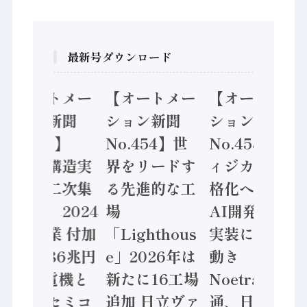
最新号ダウンロード
【オートメー
【オートメー
【オートメー
ション新聞
ション新聞
ション新聞
No.455】
No.454】世
No.453】フ
「経済構造実
界をリードす
ィジカルAI本
態調査二次集
る先進的な工
格化へ 国産
計結果」2024
場
AI開発や社会
年製造業 付加
「Lighthous
実装に活発な
価値額86兆円
e」2026年は
動き
/ 三菱電機と
新たに16工場
Noetra、富士
ソニーセミコ
追加 日立ヴァ
通、日立 / 兵