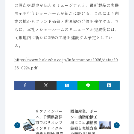
の原点や歴史を伝えるミュージアムと、最新製品の実機
展示を行うショールームを新たに設ける。これにより創
業の地からブランド価値と世界観の発信を強化する。さ
らに、本社とショールームのリニューアル完成後には、
同敷地内に新たに2棟の工場を建設する予定としてい
る。
https://www.hokusho.co.jp/information/2026/data/20
26_0224.pdf
リファインバー
昭和産業、ボー
ス、千葉県富津
ソー油脂船橋工
市でポリオレフ
場にこめ油精製
ィンリサイクル
設備と充填倉庫
事業を開始 設備
を新設 53億円