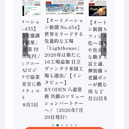
【オートメーショ
【オートメーショ
【オートメーショ
ン新聞 No.454】
ン新聞 No.455】
ン新聞 No.453】
世界をリードする
「経済構造実態調
フィジカルAI本格
先進的な工場
査二次集計結果」
化へ 国産AI開発
「Lighthouse」
2024年製造業 付
や社会実装に活発
2026年は新たに
加価値額86兆円 /
な動き Noetra、
16工場追加 日立
三菱電機とソニー
富士通、日立 / 兵
ヴァンタラ米国工
セミコン AIビジ
神装備 × HMS、
場も選出/ 【イン
ョンセンサで協業
老舗ポンプメーカ
タビュー】
/ IDEC、安全に動
ーが挑むデータ活
RYODEN 八道常
かすセーフティコ
用 など（2026年7
務 共創のソリュー
ントローラ
月22日発行）
ションパートナー
（2026年8月5日
へ / （2026年7月
発行）
29日発行）