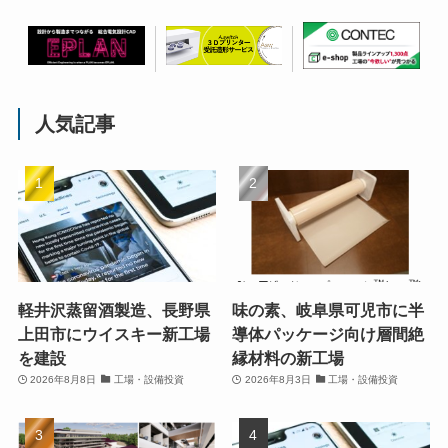
人気記事
軽井沢蒸留酒製造、長野県
味の素、岐阜県可児市に半
上田市にウイスキー新工場
導体パッケージ向け層間絶
を建設
縁材料の新工場
2026年8月8日
工場・設備投資
2026年8月3日
工場・設備投資