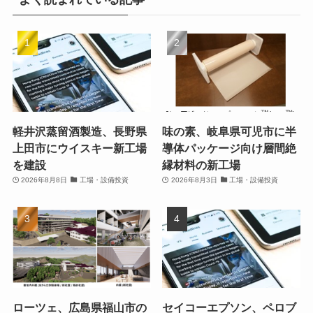
軽井沢蒸留酒製造、長野県
味の素、岐阜県可児市に半
上田市にウイスキー新工場
導体パッケージ向け層間絶
を建設
縁材料の新工場
2026年8月8日
工場・設備投資
2026年8月3日
工場・設備投資
ローツェ、広島県福山市の
セイコーエプソン、ペロブ