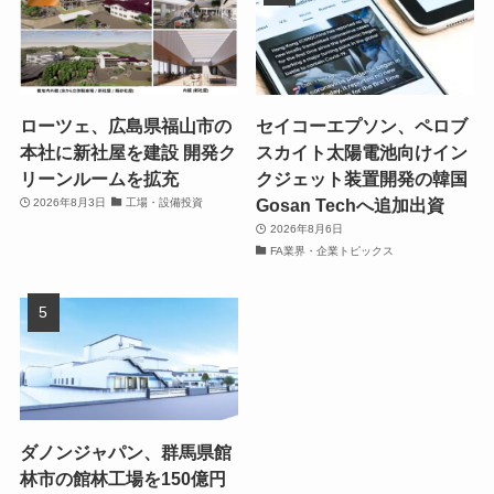
ローツェ、広島県福山市の
セイコーエプソン、ペロブ
本社に新社屋を建設 開発ク
スカイト太陽電池向けイン
リーンルームを拡充
クジェット装置開発の韓国
Gosan Techへ追加出資
2026年8月3日
工場・設備投資
2026年8月6日
FA業界・企業トピックス
ダノンジャパン、群馬県館
林市の館林工場を150億円