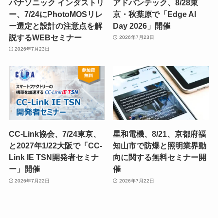
パナソニック インダストリ
アドバンテック、8/28東
ー、7/24にPhotoMOSリレ
京・秋葉原で「Edge AI
ー選定と設計の注意点を解
Day 2026」開催
説するWEBセミナー
2026年7月23日
2026年7月23日
CC-Link協会、7/24東京、
星和電機、8/21、京都府福
と2027年1/22大阪で「CC-
知山市で防爆と照明業界動
Link IE TSN開発者セミナ
向に関する無料セミナー開
ー」開催
催
2026年7月22日
2026年7月22日