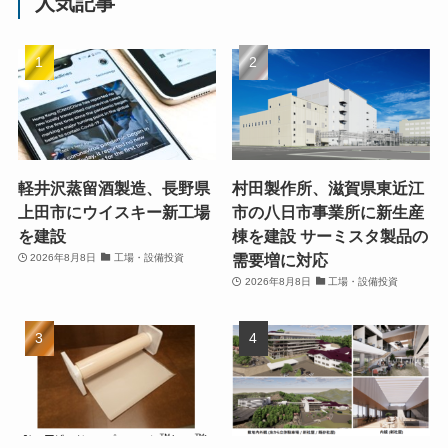
人気記事
軽井沢蒸留酒製造、長野県
村田製作所、滋賀県東近江
上田市にウイスキー新工場
市の八日市事業所に新生産
を建設
棟を建設 サーミスタ製品の
需要増に対応
2026年8月8日
工場・設備投資
2026年8月8日
工場・設備投資