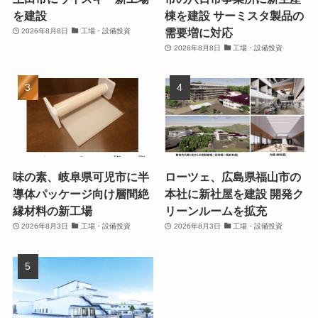
を建設
棟を建設 サーミスタ製品の
需要増に対応
2026年8月8日
工場・設備投資
2026年8月8日
工場・設備投資
味の素、岐阜県可児市に半
ローツェ、広島県福山市の
導体パッケージ向け層間絶
本社に新社屋を建設 開発ク
縁材料の新工場
リーンルームを拡充
2026年8月3日
工場・設備投資
2026年8月3日
工場・設備投資