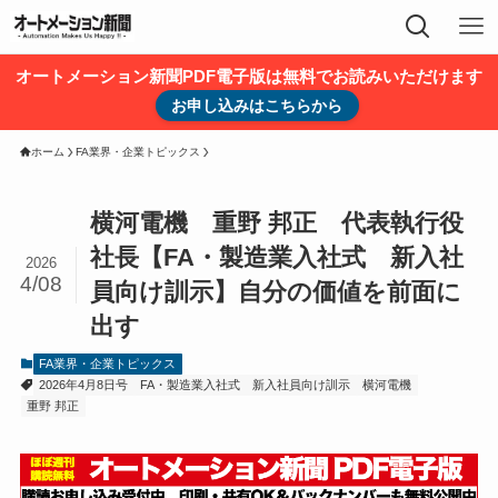
オートメーション新聞PDF電子版は無料でお読みいただけます
お申し込みはこちらから
ホーム
FA業界・企業トピックス
横河電機 重野 邦正 代表執行役
社長【FA・製造業入社式 新入社
2026
4/08
員向け訓示】自分の価値を前面に
出す
FA業界・企業トピックス
2026年4月8日号
FA・製造業入社式 新入社員向け訓示
横河電機
重野 邦正