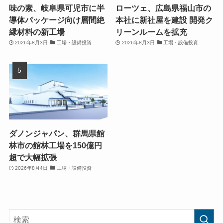
味の素、岐阜県可児市に半
ローツェ、広島県福山市の
導体パッケージ向け層間絶
本社に新社屋を建設 開発ク
縁材料の新工場
リーンルームを拡充
2026年8月3日
工場・設備投資
2026年8月3日
工場・設備投資
ダノンジャパン、群馬県館
林市の館林工場を150億円
超で大幅拡張
2026年8月4日
工場・設備投資