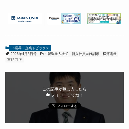
FA業界・企業トピックス
2026年4月8日号
FA・製造業入社式 新入社員向け訓示
横河電機
重野 邦正
この記事が気に入ったら
フォローしてね！