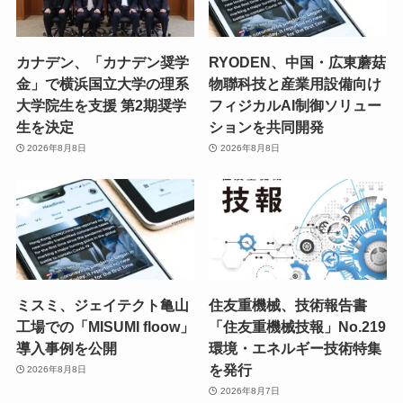
カナデン、「カナデン奨学
RYODEN、中国・広東蘑菇
金」で横浜国立大学の理系
物聯科技と産業用設備向け
大学院生を支援 第2期奨学
フィジカルAI制御ソリュー
生を決定
ションを共同開発
2026年8月8日
2026年8月8日
ミスミ、ジェイテクト亀山
住友重機械、技術報告書
工場での「MISUMI floow」
「住友重機械技報」No.219
導入事例を公開
環境・エネルギー技術特集
を発行
2026年8月8日
2026年8月7日