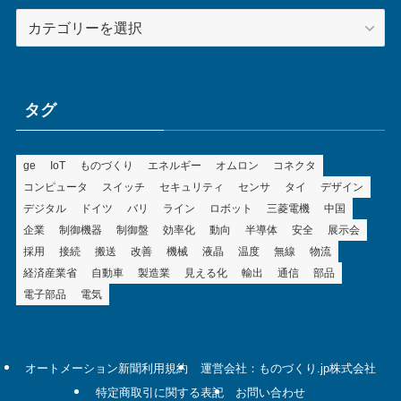
カ
テ
ゴ
リ
ー
タグ
ge
IoT
ものづくり
エネルギー
オムロン
コネクタ
コンピュータ
スイッチ
セキュリティ
センサ
タイ
デザイン
デジタル
ドイツ
バリ
ライン
ロボット
三菱電機
中国
企業
制御機器
制御盤
効率化
動向
半導体
安全
展示会
採用
接続
搬送
改善
機械
液晶
温度
無線
物流
経済産業省
自動車
製造業
見える化
輸出
通信
部品
電子部品
電気
オートメーション新聞利用規約
運営会社：ものづくり.jp株式会社
特定商取引に関する表記
お問い合わせ