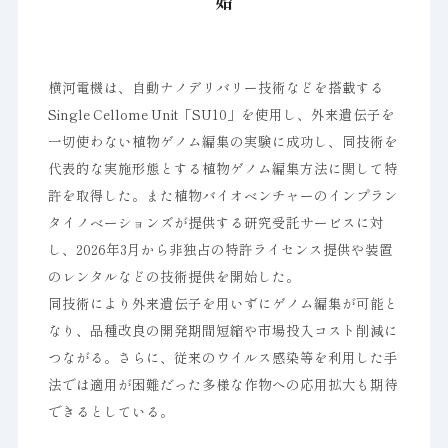
始
横河電機は、自動ナノデリバリー技術などを搭載する
Single Cellome Unit「SU10」を使用し、外来遺伝子を
一切使わない植物ゲノム編集の実験に成功し、同技術を
代表的な実施形態とする植物ゲノム編集方法に関して特
許を取得した。また植物バイオベンチャーのインプラン
タイノベーションズが提供する研究受託サービスに対
し、2026年3月から非独占の特許ライセンス提供や装置
のレンタルなどの技術提供を開始した。
同技術により外来遺伝子を用いずにゲノム編集が可能と
なり、品種改良の開発期間短縮や市場投入コスト削減に
つながる。さらに、従来のウイルス感染等を利用した手
法では適用が困難だった多様な作物への応用拡大も期待
できるとしている。