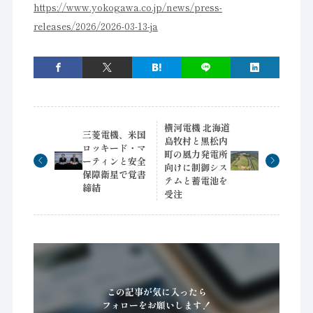
https://www.yokogawa.co.jp/news/press-
releases/2026/2026-03-13-ja
横河電機 北海道
三菱電機、米国
島牧村と黒松内
ロッキード・マ
町の風力発電所
ーティンと安全
向けに制御シス
保障衛星で覚書
テムと蓄電池を
締結
受注
この記事が気に入ったら
フォローをお願いします！