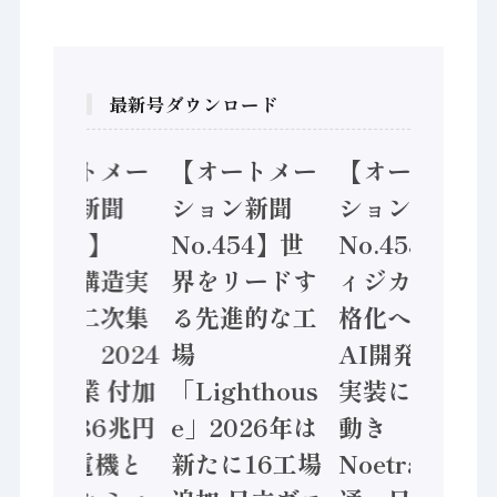
最新号ダウンロード
【オートメー
【オートメー
【オートメー
ション新聞
ション新聞
ション新聞
No.455】
No.454】世
No.453】フ
「経済構造実
界をリードす
ィジカルAI本
態調査二次集
る先進的な工
格化へ 国産
計結果」2024
場
AI開発や社会
年製造業 付加
「Lighthous
実装に活発な
価値額86兆円
e」2026年は
動き
/ 三菱電機と
新たに16工場
Noetra、富士