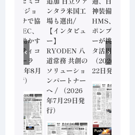
ソニーセミコ
追加 日立ヴァ
通、日立 / 兵
ン AIビジョ
ンタラ米国工
神装備 ×
ンセンサで協
場も選出/
HMS、老舗
業 / IDEC、
【インタビュ
ポンプメーカ
安全に動かす
ー】
ーが挑むデー
セーフティコ
RYODEN 八
タ活用 など
ントローラ
道常務 共創の
（2026年7月
（2026年8月
ソリューショ
22日発行）
5日発行）
ンパートナー
へ / （2026
年7月29日発
行）