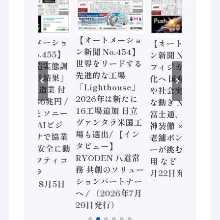
【オートメーショ
【オートメーショ
【オートメーショ
ン新聞 No.454】
ン新聞 No.455】
ン新聞 No.453】
世界をリードする
「経済構造実態調
フィジカルAI本格
先進的な工場
査二次集計結果」
化へ 国産AI開発
「Lighthouse」
2024年製造業 付
や社会実装に活発
2026年は新たに
加価値額86兆円 /
な動き Noetra、
16工場追加 日立
三菱電機とソニー
富士通、日立 / 兵
ヴァンタラ米国工
セミコン AIビジ
神装備 × HMS、
場も選出/ 【イン
ョンセンサで協業
老舗ポンプメーカ
タビュー】
/ IDEC、安全に動
ーが挑むデータ活
RYODEN 八道常
かすセーフティコ
用 など（2026年7
務 共創のソリュー
ントローラ
月22日発行）
ションパートナー
（2026年8月5日
へ / （2026年7月
発行）
29日発行）