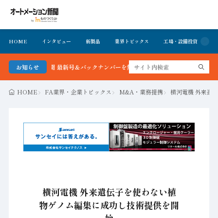
HOME
インタビュー
新製品
業界トピックス
工場・設備投資
イ
ション新聞 最新号＆バックナンバーを無料で公開中 詳細はこちら
お知らせ
HOME
FA業界・企業トピックス
M&A・業務提携
横河電機 外来遺
横河電機 外来遺伝子を使わない植
物ゲノム編集に成功し技術提供を開