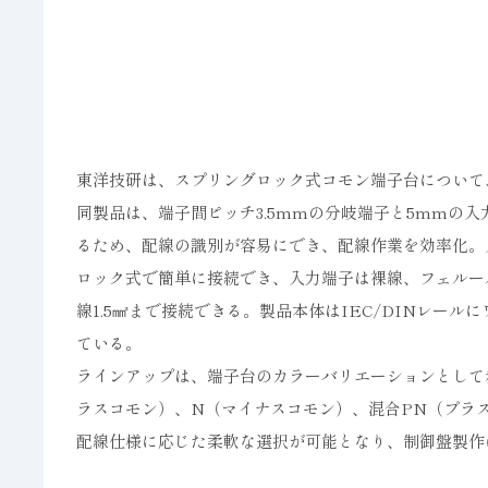
東洋技研は、スプリングロック式コモン端子台について、
同製品は、端子間ピッチ3.5mmの分岐端子と5mmの
るため、配線の識別が容易にでき、配線作業を効率化。
ロック式で簡単に接続でき、入力端子は裸線、フェルール
線1.5㎟まで接続できる。製品本体はIEC/DINレー
ている。
ラインアップは、端子台のカラーバリエーションとして赤
ラスコモン）、N（マイナスコモン）、混合PN（プラ
配線仕様に応じた柔軟な選択が可能となり、制御盤製作