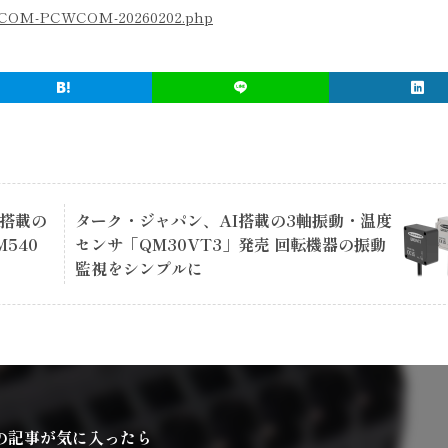
CXVCOM-PCWCOM-20260202.php
RE搭載の
ターク・ジャパン、AI搭載の3軸振動・温度
540
センサ「QM30VT3」発売 回転機器の振動
監視をシンプルに
の記事が気に入ったら