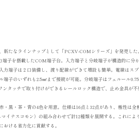
新たなラインナップとして「PCXV-COMシリーズ」を発売した
入力端子を搭載したCOM端子台。入力端子と分岐端子が構造的に分
入力端子は２口装備し、渡り配線ができて増設も簡単。電線はスプ
端子のいずれも2.5㎟まで接続が可能。分岐端子はフェルール0.7
ルにワンタッチで取り付けができるレールロック構造で、止め金具が不
・黒・茶・青の4色を用意。仕様は16点と32点があり、極性は全
スマイナスコモン）の組み合わせで計12種類を展開する。これによ
における省力化に貢献する。