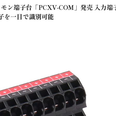
ン端子台「PCXV-COM」発売 入力端
子を一目で識別可能