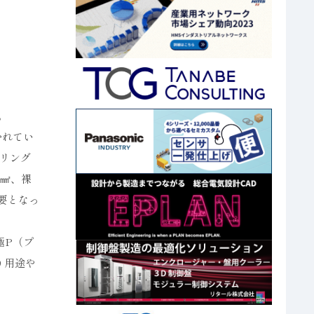
。
かれてい
リング
5㎟、裸
要となっ
極P（プ
り用途や