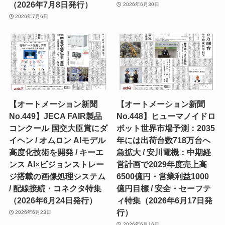
（2026年7月8日発行）
2026年6月30日
2026年7月6日
【オートメーション新聞
【オートメーション新聞
No.449】JECA FAIR製品
No.448】ヒューマノイドロ
コンクール 国交大臣賞にダ
ボット世界市場予測：2035
イヘン / オムロン AIモデル
年には出荷台数718万台へ
高度化技術を開発 / キーエ
急拡大 / 安川電機：中期経
ンス AI×ビジョンストレー
営計画で2029年度売上高
ジ搭載の画像処理システム
6500億円・営業利益1000
/ 配線接続・コネクタ特集
億円目標 / 安全・セーフテ
（2026年6月24日発行）
ィ特集（2026年6月17日発
行）
2026年6月23日
2026年6月16日