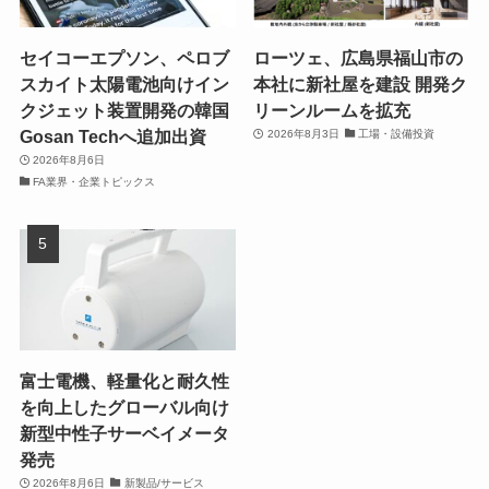
セイコーエプソン、ペロブ
ローツェ、広島県福山市の
スカイト太陽電池向けイン
本社に新社屋を建設 開発ク
クジェット装置開発の韓国
リーンルームを拡充
Gosan Techへ追加出資
2026年8月3日
工場・設備投資
2026年8月6日
FA業界・企業トピックス
富士電機、軽量化と耐久性
を向上したグローバル向け
新型中性子サーベイメータ
発売
2026年8月6日
新製品/サービス