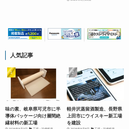
人気記事
味の素、岐阜県可児市に半
軽井沢蒸留酒製造、長野県
導体パッケージ向け層間絶
上田市にウイスキー新工場
縁材料の新工場
を建設
2026年8月3日
工場・設備投資
2026年8月8日
工場・設備投資