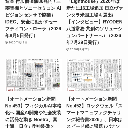
造業 付加価値額86兆円 / 三
「Lighthouse」2026年は
菱電機とソニーセミコン AI
新たに16工場追加 日立ヴァ
ビジョンセンサで協業 /
ンタラ米国工場も選出/
IDEC、安全に動かすセー
【インタビュー】RYODEN
フティコントローラ（2026
八道常務 共創のソリューシ
年8月5日発行）
ョンパートナーへ / （2026
年7月29日発行）
2026年8月3日
2026年7月27日
【オートメーション新聞
【オートメーション新聞
No.453】フィジカルAI本格
No.452】ロックウェル「ス
化へ 国産AI開発や社会実装
マートマニュファクチャリ
に活発な動き Noetra、富
ング報告書2026」、日本は
士通、日立 / 兵神装備 ×
スピード感に課題 / パナソ