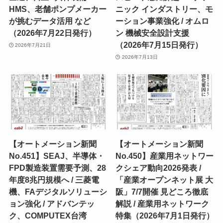
HMS、老舗ポンプメーカー
ニック インダストリー、モ
が挑むデータ活用 など
ーション事業強化 / オムロ
（2026年7月22日発行）
ン 機械安全設計支援
（2026年7月15日発行）
2026年7月21日
2026年7月13日
【オートメーション新聞
【オートメーション新聞
No.451】SEAJ、半導体・
No.450】産業用ネットワー
FPD製造装置需要予測、28
クシェア動向2026発表 /
年度8兆円規模へ / 三菱電
「産業オープンネット展 大
機、FAデジタルソリューシ
阪」7/7開催 見どころ徹底
ョン強化 / アドバンテッ
解説 / 産業用ネットワーク
ク、COMPUTEX台湾
特集（2026年7月1日発行）