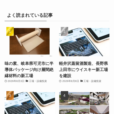
よく読まれている記事
味の素、岐阜県可児市に半
軽井沢蒸留酒製造、長野県
導体パッケージ向け層間絶
上田市にウイスキー新工場
縁材料の新工場
を建設
2026年8月3日
工場・設備投資
2026年8月8日
工場・設備投資