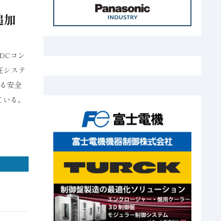
追加
DCコン
圧システ
る安全
ている。