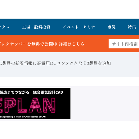
ックス
工場・設備投資
イベント・セミナ
市況
特集
開中 詳細はこちら
E製品の新着情報に高電圧DCコンタクタなど3製品を追加