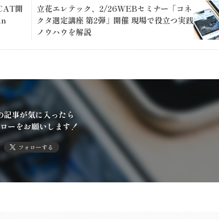
rCAT開
立花エレテック、2/26WEBセミナー「コネ
n
クタ選定講座 第2弾」開催 現場で役立つ実践
ノウハウを解説
の記事が気に入ったら
ローをお願いします！
フォローする