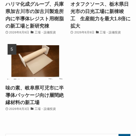
ハリマ化成グループ、兵庫
オタフクソース、栃木県日
県加古川市の加古川製造所
光市の日光工場に新棟竣
内に半導体レジスト用樹脂
工 生産能力を最大1.8倍に
の新工場と新研究棟
拡大
2026年8月9日
工場・設備投資
2026年8月9日
工場・設備投資
味の素、岐阜県可児市に半
導体パッケージ向け層間絶
縁材料の新工場
2026年8月3日
工場・設備投資