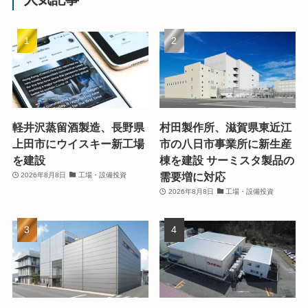
軽井沢蒸留酒製造、長野県
村田製作所、滋賀県東近江
上田市にウイスキー新工場
市の八日市事業所に新生産
を建設
棟を建設 サーミスタ製品の
需要増に対応
2026年8月8日
工場・設備投資
2026年8月8日
工場・設備投資