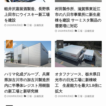
軽井沢蒸留酒製造、長野県
村田製作所、滋賀県東近江
上田市にウイスキー新工場
市の八日市事業所に新生産
を建設
棟を建設 サーミスタ製品の
需要増に対応
2026年8月8日
工場・設備投資
2026年8月8日
工場・設備投資
ハリマ化成グループ、兵庫
オタフクソース、栃木県日
県加古川市の加古川製造所
光市の日光工場に新棟竣
内に半導体レジスト用樹脂
工 生産能力を最大1.8倍に
の新工場と新研究棟
拡大
2026年8月9日
工場・設備投資
2026年8月9日
工場・設備投資