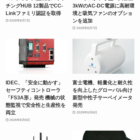
チングHUB 12製品でCC-
3kWのAC-DC電源に高耐環
Linkファミリ認証を取得
境と吸気ファンのオプショ
ンを追加
2026年8月7日
2026年8月7日
IDEC、「安全に動かす」
富士電機、軽量化と耐久性
セーフティコントローラ
を向上したグローバル向け
「FS3A形」発売 機械の状
新型中性子サーベイメータ
態監視で安全性と生産性を
発売
両立
2026年8月6日
2026年8月6日