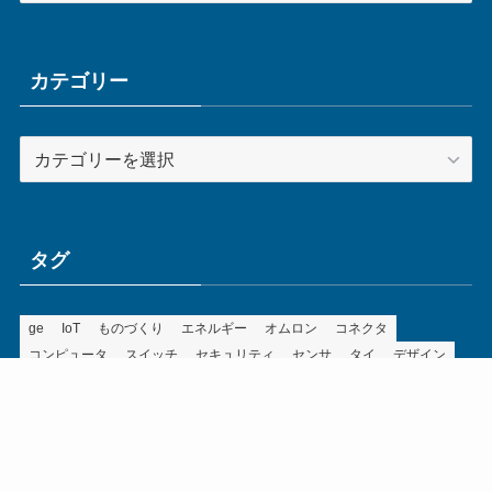
カ
イ
ブ
カテゴリー
カ
テ
ゴ
リ
ー
タグ
ge
IoT
ものづくり
エネルギー
オムロン
コネクタ
コンピュータ
スイッチ
セキュリティ
センサ
タイ
デザイン
デジタル
ドイツ
バリ
ライン
ロボット
三菱電機
中国
企業
制御機器
制御盤
効率化
動向
半導体
安全
展示会
採用
接続
搬送
改善
機械
液晶
温度
無線
物流
経済産業省
自動車
製造業
見える化
輸出
通信
部品
電子部品
電気