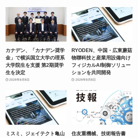
カナデン、「カナデン奨学
RYODEN、中国・広東蘑菇
金」で横浜国立大学の理系
物聯科技と産業用設備向け
大学院生を支援 第2期奨学
フィジカルAI制御ソリュー
生を決定
ションを共同開発
2026年8月8日
2026年8月8日
ミスミ、ジェイテクト亀山
住友重機械、技術報告書