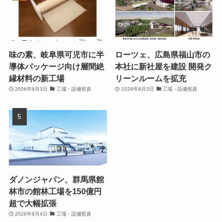
味の素、岐阜県可児市に半
ローツェ、広島県福山市の
導体パッケージ向け層間絶
本社に新社屋を建設 開発ク
縁材料の新工場
リーンルームを拡充
2026年8月3日
工場・設備投資
2026年8月3日
工場・設備投資
ダノンジャパン、群馬県館
林市の館林工場を150億円
超で大幅拡張
2026年8月4日
工場・設備投資