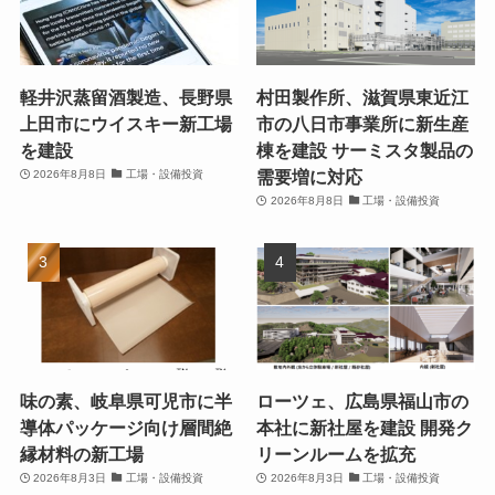
軽井沢蒸留酒製造、長野県
村田製作所、滋賀県東近江
上田市にウイスキー新工場
市の八日市事業所に新生産
を建設
棟を建設 サーミスタ製品の
需要増に対応
2026年8月8日
工場・設備投資
2026年8月8日
工場・設備投資
味の素、岐阜県可児市に半
ローツェ、広島県福山市の
導体パッケージ向け層間絶
本社に新社屋を建設 開発ク
縁材料の新工場
リーンルームを拡充
2026年8月3日
工場・設備投資
2026年8月3日
工場・設備投資