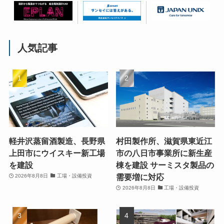
人気記事
軽井沢蒸留酒製造、長野県
村田製作所、滋賀県東近江
上田市にウイスキー新工場
市の八日市事業所に新生産
を建設
棟を建設 サーミスタ製品の
需要増に対応
2026年8月8日
工場・設備投資
2026年8月8日
工場・設備投資