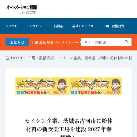
HOME
インタビュー
新製品
業界トピックス
工場・設備投資
イ
ション新聞 最新号＆バックナンバーを無料で公開中 詳細はこちら
お知らせ
HOME
工場・設備投資
セイシン企業、茨城県古河市に粉体材料の新受託
セイシン企業、茨城県古河市に粉体
材料の新受託工場を建設 2027年春