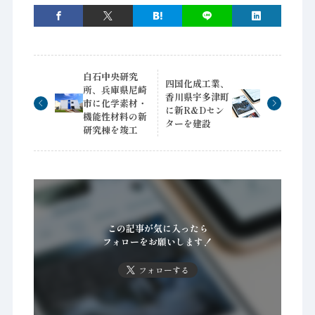
白石中央研究
四国化成工業、
所、兵庫県尼崎
香川県宇多津町
市に化学素材・
に新R&Dセン
機能性材料の新
ターを建設
研究棟を竣工
この記事が気に入ったら
フォローをお願いします！
フォローする