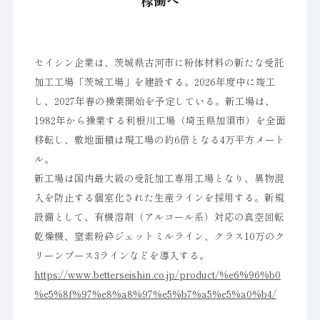
稼働へ
セイシン企業は、茨城県古河市に粉体材料の新たな受託
加工工場「茨城工場」を建設する。2026年度中に竣工
し、2027年春の操業開始を予定している。新工場は、
1982年から操業する利根川工場（埼玉県加須市）を全面
移転し、敷地面積は現工場の約6倍となる4万平方メート
ル。
新工場は国内最大級の受託加工専用工場となり、異物混
入を防止する個室化された生産ラインを採用する。新規
設備として、有機溶剤（アルコール系）対応の真空回転
乾燥機、窒素粉砕ジェットミルライン、クラス10万のク
リーンブース3ラインなどを導入する。
https://www.betterseishin.co.jp/product/%e6%96%b0
%e5%8f%97%e8%a8%97%e5%b7%a5%e5%a0%b4/