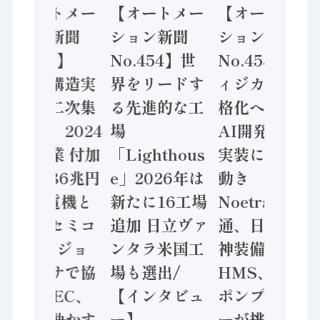
【オートメー
【オートメー
【オートメー
ション新聞
ション新聞
ション新聞
No.455】
No.454】世
No.453】フ
「経済構造実
界をリードす
ィジカルAI本
態調査二次集
る先進的な工
格化へ 国産
計結果」2024
場
AI開発や社会
年製造業 付加
「Lighthous
実装に活発な
価値額86兆円
e」2026年は
動き
/ 三菱電機と
新たに16工場
Noetra、富士
ソニーセミコ
追加 日立ヴァ
通、日立 / 兵
ン AIビジョ
ンタラ米国工
神装備 ×
ンセンサで協
場も選出/
HMS、老舗
業 / IDEC、
【インタビュ
ポンプメーカ
安全に動かす
ー】
ーが挑むデー