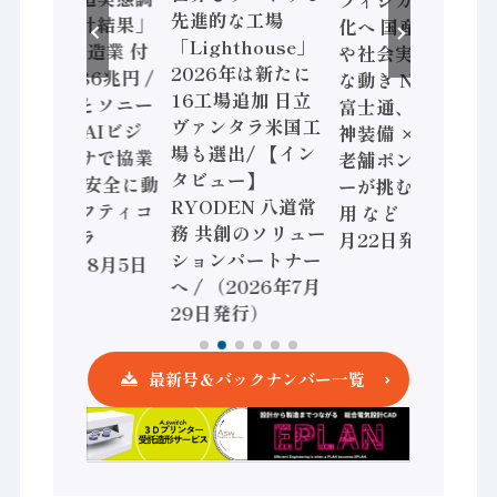
フィジカルAI本格
先進的な工場
査二次集計結果」
化へ 国産AI開発
「Lighthouse」
2024年製造業 付
や社会実装に活発
2026年は新たに
加価値額86兆円 /
な動き Noetra、
16工場追加 日立
三菱電機とソニー
富士通、日立 / 兵
ヴァンタラ米国工
セミコン AIビジ
神装備 × HMS、
場も選出/ 【イン
ョンセンサで協業
老舗ポンプメーカ
タビュー】
/ IDEC、安全に動
ーが挑むデータ活
RYODEN 八道常
かすセーフティコ
用 など（2026年7
務 共創のソリュー
ントローラ
月22日発行）
ションパートナー
（2026年8月5日
へ / （2026年7月
発行）
29日発行）
最新号＆バックナンバー一覧