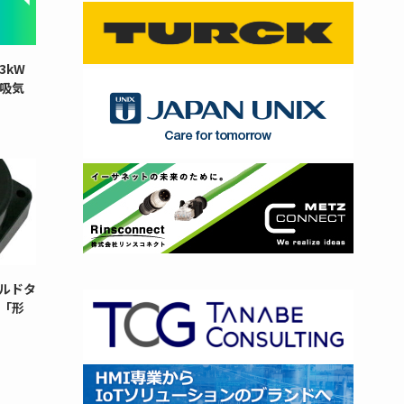
3kW
と吸気
ルドタ
「形