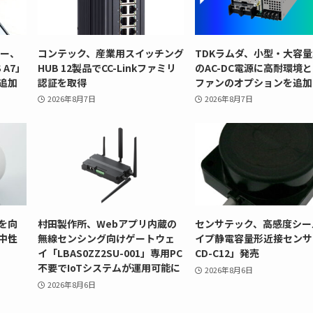
リー、
コンテック、産業用スイッチング
TDKラムダ、小型・大容量
 A7」
HUB 12製品でCC-Linkファミリ
のAC-DC電源に高耐環境
追加
認証を取得
ファンのオプションを追加
2026年8月7日
2026年8月7日
を向
村田製作所、Webアプリ内蔵の
センサテック、高感度シー
中性
無線センシング向けゲートウェ
イプ静電容量形近接センサ
イ「LBAS0ZZ2SU-001」専用PC
CD-C12」発売
不要でIoTシステムが運用可能に
2026年8月6日
2026年8月6日