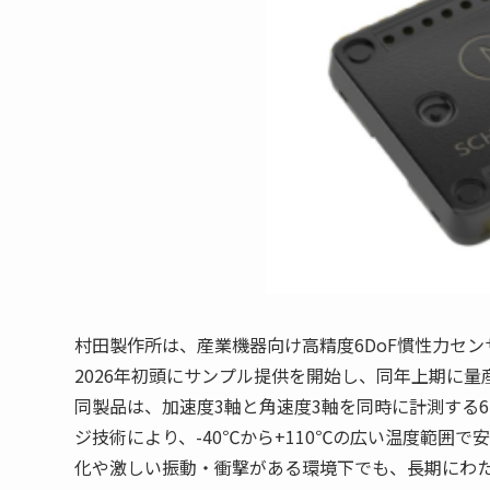
村田製作所は、産業機器向け高精度6DoF慣性力センサ「
2026年初頭にサンプル提供を開始し、同年上期に量
同製品は、加速度3軸と角速度3軸を同時に計測する6D
ジ技術により、-40℃から+110℃の広い温度範囲
化や激しい振動・衝撃がある環境下でも、長期にわ