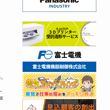
た。
ー
変