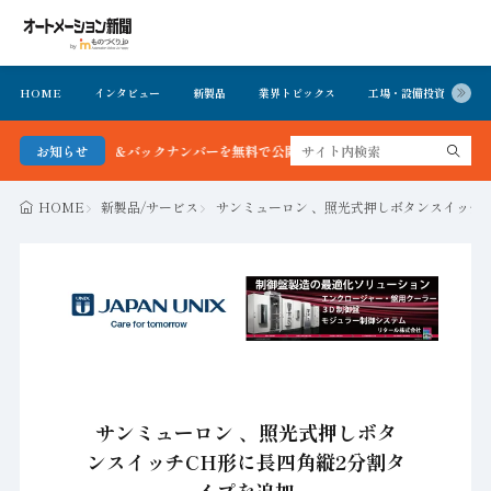
HOME
インタビュー
新製品
業界トピックス
工場・設備投資
イ
聞 最新号＆バックナンバーを無料で公開中 詳細はこちら
お知らせ
HOME
新製品/サービス
サンミューロン 、照光式押しボタンスイッチ
サンミューロン 、照光式押しボタ
ンスイッチCH形に長四角縦2分割タ