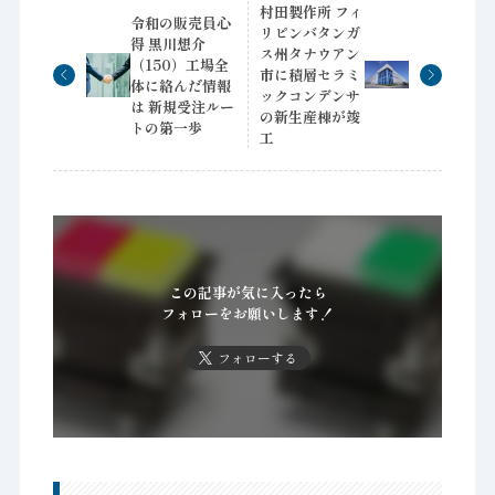
村田製作所 フィ
令和の販売員心
リピンバタンガ
得 黒川想介
ス州タナウアン
（150）工場全
市に積層セラミ
体に絡んだ情報
ックコンデンサ
は 新規受注ルー
の新生産棟が竣
トの第一歩
工
この記事が気に入ったら
フォローをお願いします！
フォローする