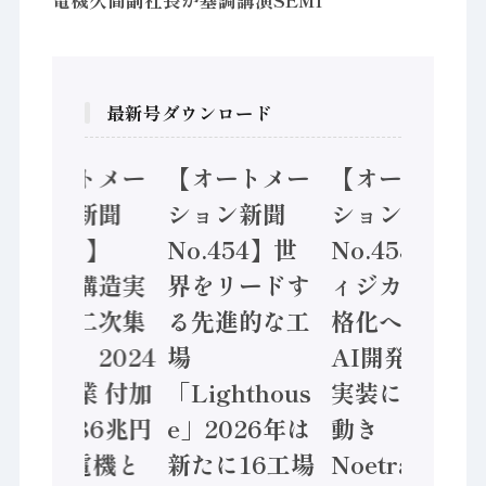
電機久間副社長が基調講演SEMI
最新号ダウンロード
【オートメー
【オートメー
【オートメー
ション新聞
ション新聞
ション新聞
No.455】
No.454】世
No.453】フ
「経済構造実
界をリードす
ィジカルAI本
態調査二次集
る先進的な工
格化へ 国産
計結果」2024
場
AI開発や社会
年製造業 付加
「Lighthous
実装に活発な
価値額86兆円
e」2026年は
動き
/ 三菱電機と
新たに16工場
Noetra、富士