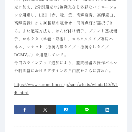
光に加え、2分割照光や2色発光など多彩なバリエーショ
ンを用意し、LED（赤、緑、黄、高輝度青、高輝度白、
高輝度緑）から30種類の組合せ・同時点灯が選択でき
る。また配線方法も、はんだ付け端子、プリント基板端
子、コネクタ（単極・双極）、コネクタタイプ専用ハー
ネス、ソケット（抵抗内蔵タイプ・抵抗なしタイプ
DC24V用）を用意している。
今回のラインアップ追加により、産業機器の操作パネル
や制御盤におけるデザインの自由度をさらに高めた。
https://www.sunmulon.co.jp/sun/whats/whats140/W1
40.html