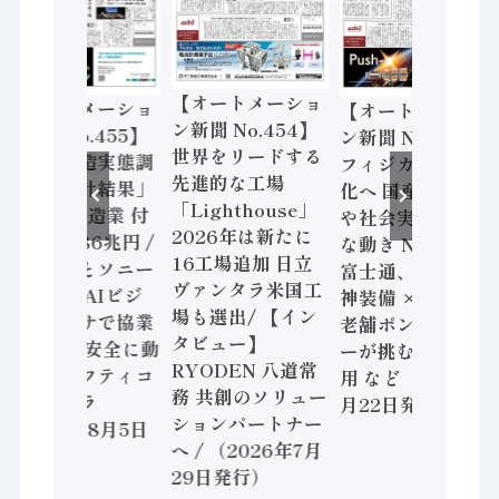
【オートメーショ
【オートメーショ
【オートメーショ
ン新聞 No.454】
ン新聞 No.455】
ン新聞 No.453】
世界をリードする
「経済構造実態調
フィジカルAI本格
先進的な工場
査二次集計結果」
化へ 国産AI開発
「Lighthouse」
2024年製造業 付
や社会実装に活発
2026年は新たに
加価値額86兆円 /
な動き Noetra、
16工場追加 日立
三菱電機とソニー
富士通、日立 / 兵
ヴァンタラ米国工
セミコン AIビジ
神装備 × HMS、
場も選出/ 【イン
ョンセンサで協業
老舗ポンプメーカ
タビュー】
/ IDEC、安全に動
ーが挑むデータ活
RYODEN 八道常
かすセーフティコ
用 など（2026年7
務 共創のソリュー
ントローラ
月22日発行）
ションパートナー
（2026年8月5日
へ / （2026年7月
発行）
29日発行）