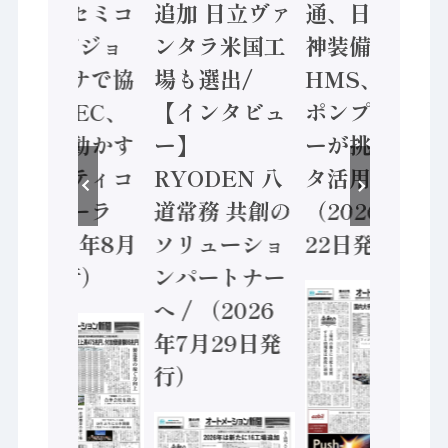
ソニーセミコ
追加 日立ヴァ
通、日立 / 兵
ン AIビジョ
ンタラ米国工
神装備 ×
ンセンサで協
場も選出/
HMS、老舗
業 / IDEC、
【インタビュ
ポンプメーカ
安全に動かす
ー】
ーが挑むデー
セーフティコ
RYODEN 八
タ活用 など
ントローラ
道常務 共創の
（2026年7月
（2026年8月
ソリューショ
22日発行）
5日発行）
ンパートナー
へ / （2026
年7月29日発
行）