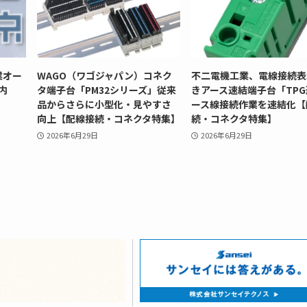
業オー
WAGO（ワゴジャパン）コネク
不二電機工業、電線接続表
内
タ端子台「PM32シリーズ」従来
きアース速結端子台「TP
品からさらに小型化・見やすさ
ース線接続作業を速結化【
向上【配線接続・コネクタ特集】
続・コネクタ特集】
2026年6月29日
2026年6月29日