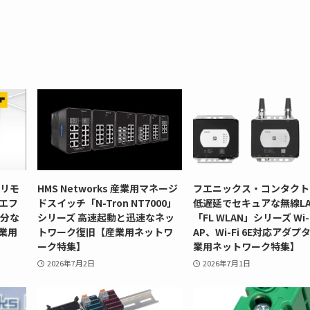
型リモ
HMS Networks 産業用マネージ
フエニックス・コンタクト
」エフ
ドスイッチ「N-Tron NT7000」
低遅延でセキュアな無線LA
十分な
シリーズ 高速起動と迅速なネッ
「FL WLAN」シリーズ Wi-F
業用
トワーク復旧【産業用ネットワ
AP、Wi-Fi 6E対応アダプ
ーク特集】
業用ネットワーク特集】
2026年7月2日
2026年7月1日