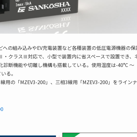
盤などへの組み込みやEV充電装置など各種装置の低圧電源機器の保
スⅡ・クラスⅢ対応で、小型で装置内に省スペースで設置でき、
診断機能や切離し機構も搭載している。使用温度は-40°C ～
ている。
相3線用の「MZEV3-200」、三相3線用「MZEV3-200」をライン
00