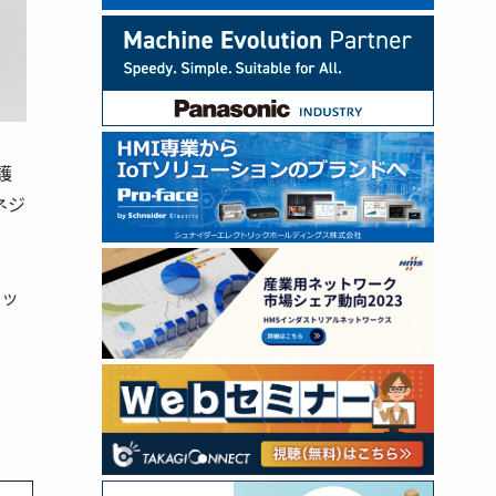
護
ネジ
ナッ