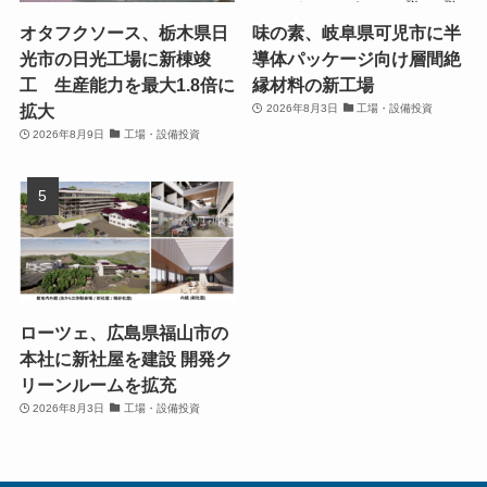
オタフクソース、栃木県日
味の素、岐阜県可児市に半
光市の日光工場に新棟竣
導体パッケージ向け層間絶
工 生産能力を最大1.8倍に
縁材料の新工場
拡大
2026年8月3日
工場・設備投資
2026年8月9日
工場・設備投資
ローツェ、広島県福山市の
本社に新社屋を建設 開発ク
リーンルームを拡充
2026年8月3日
工場・設備投資