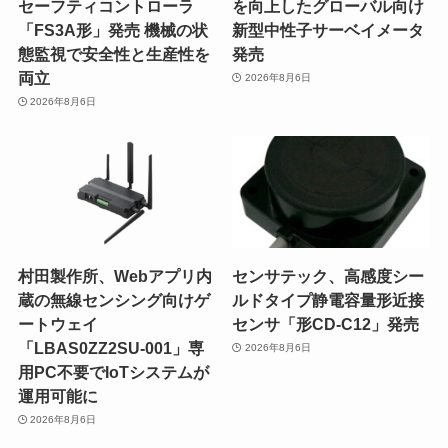
セーフティコントローラ
を向上したグローバル向け
「FS3A形」発売 機械の状
新型中性子サーベイメータ
態監視で安全性と生産性を
発売
両立
2026年8月6日
2026年8月6日
村田製作所、Webアプリ内
センサテック、高感度シー
蔵の無線センシング向けゲ
ルドタイプ静電容量形近接
ートウェイ
センサ「形CD-C12」発売
「LBAS0ZZ2SU-001」専
2026年8月6日
用PC不要でIoTシステムが
運用可能に
2026年8月6日