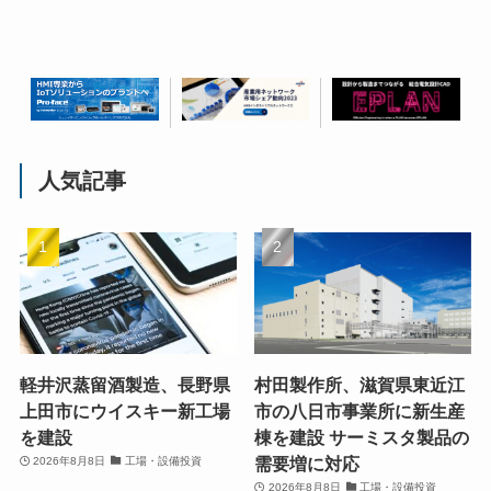
人気記事
軽井沢蒸留酒製造、長野県
村田製作所、滋賀県東近江
上田市にウイスキー新工場
市の八日市事業所に新生産
を建設
棟を建設 サーミスタ製品の
需要増に対応
2026年8月8日
工場・設備投資
2026年8月8日
工場・設備投資