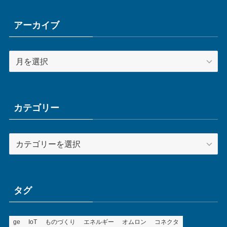
アーカイブ
ア
ー
カ
イ
ブ
カテゴリー
カ
テ
ゴ
リ
ー
タグ
ge
IoT
ものづくり
エネルギー
オムロン
コネクタ