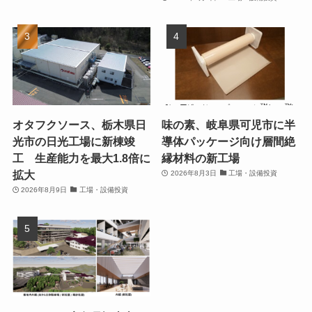
オタフクソース、栃木県日
味の素、岐阜県可児市に半
光市の日光工場に新棟竣
導体パッケージ向け層間絶
工 生産能力を最大1.8倍に
縁材料の新工場
拡大
2026年8月3日
工場・設備投資
2026年8月9日
工場・設備投資