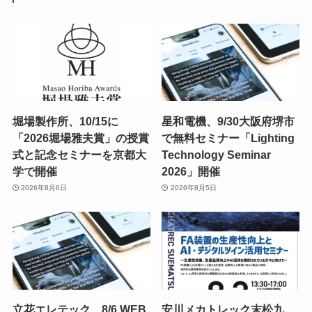
堀場製作所、10/15に
星和電機、9/30大阪府堺市
「2026堀場雅夫賞」の授賞
で無料セミナー「Lighting
式と記念セミナーを京都大
Technology Seminar
学で開催
2026」開催
2026年8月6日
2026年8月5日
立花エレテック、8/6 WEB
安川メカトレック末松九