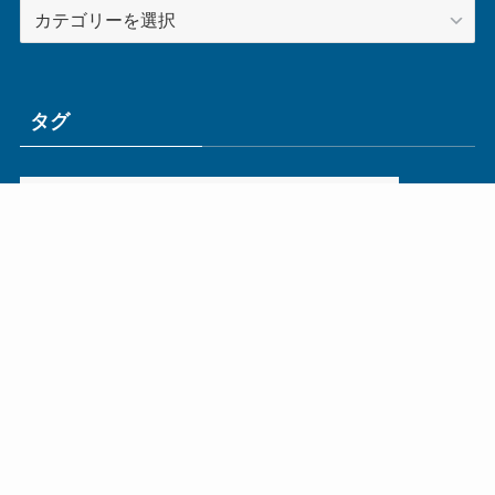
カ
テ
ゴ
リ
ー
タグ
ge
IoT
ものづくり
エネルギー
オムロン
コネクタ
コンピュータ
スイッチ
セキュリティ
センサ
タイ
デザイン
デジタル
ドイツ
バリ
ライン
ロボット
三菱電機
中国
企業
制御機器
制御盤
効率化
動向
半導体
安全
展示会
採用
接続
搬送
改善
機械
液晶
温度
無線
物流
経済産業省
自動車
製造業
見える化
輸出
通信
部品
電子部品
電気
オートメーション新聞利用規約
運営会社：ものづくり.jp株式会社
特定商取引に関する表記
お問い合わせ