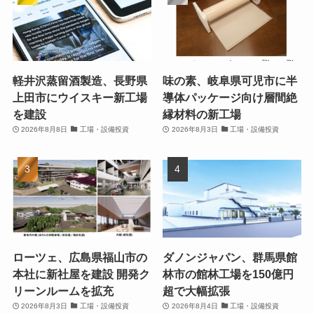
軽井沢蒸留酒製造、長野県
味の素、岐阜県可児市に半
上田市にウイスキー新工場
導体パッケージ向け層間絶
を建設
縁材料の新工場
2026年8月8日
工場・設備投資
2026年8月3日
工場・設備投資
ローツェ、広島県福山市の
ダノンジャパン、群馬県館
本社に新社屋を建設 開発ク
林市の館林工場を150億円
リーンルームを拡充
超で大幅拡張
2026年8月3日
工場・設備投資
2026年8月4日
工場・設備投資