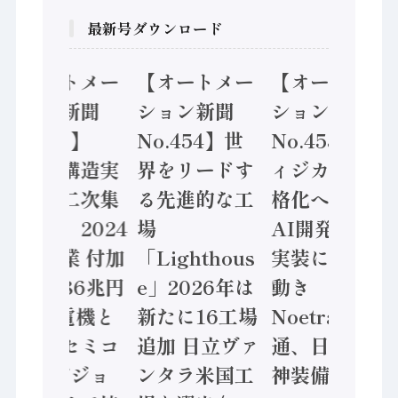
最新号ダウンロード
【オートメー
【オートメー
【オートメー
ション新聞
ション新聞
ション新聞
No.455】
No.454】世
No.453】フ
「経済構造実
界をリードす
ィジカルAI本
態調査二次集
る先進的な工
格化へ 国産
計結果」2024
場
AI開発や社会
年製造業 付加
「Lighthous
実装に活発な
価値額86兆円
e」2026年は
動き
/ 三菱電機と
新たに16工場
Noetra、富士
ソニーセミコ
追加 日立ヴァ
通、日立 / 兵
ン AIビジョ
ンタラ米国工
神装備 ×