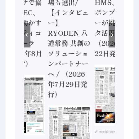
ンセンサで協
場も選出/
HMS、老舗
業 / IDEC、
【インタビュ
ポンプメーカ
安全に動かす
ー】
ーが挑むデー
セーフティコ
RYODEN 八
タ活用 など
ントローラ
道常務 共創の
（2026年7月
（2026年8月
ソリューショ
22日発行）
5日発行）
ンパートナー
へ / （2026
年7月29日発
行）
2026年7月21日