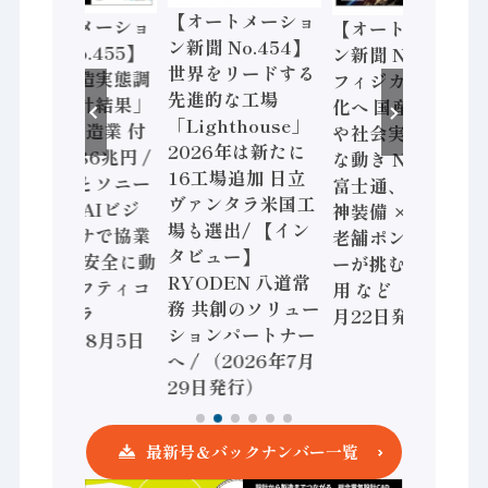
【オートメーショ
【オートメーショ
【オートメーショ
ン新聞 No.454】
ン新聞 No.455】
ン新聞 No.453】
世界をリードする
「経済構造実態調
フィジカルAI本格
先進的な工場
査二次集計結果」
化へ 国産AI開発
「Lighthouse」
2024年製造業 付
や社会実装に活発
2026年は新たに
加価値額86兆円 /
な動き Noetra、
16工場追加 日立
三菱電機とソニー
富士通、日立 / 兵
ヴァンタラ米国工
セミコン AIビジ
神装備 × HMS、
場も選出/ 【イン
ョンセンサで協業
老舗ポンプメーカ
タビュー】
/ IDEC、安全に動
ーが挑むデータ活
RYODEN 八道常
かすセーフティコ
用 など（2026年7
務 共創のソリュー
ントローラ
月22日発行）
ションパートナー
（2026年8月5日
へ / （2026年7月
発行）
29日発行）
最新号＆バックナンバー一覧