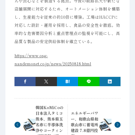
んや点心などを製造する拠点。今後の販路拡大や新たな
店舗展開に対応するため、オートメーション体制を構築
し、生産能力を従来の約10倍に増強。工場はHACCPに
対応した設計・運用を採用し、食品の安全性を徹底。効
率的な危害要因分析と重点管理点の監視を可能にし、高
品質な製品の安定供給体制を確立ている。
https://www.osg-
nandemonet.co.jp/news/20250818.html
韓国KoMiCoの
日本法人タミコ
エネルギーパワ
熊本、熊本県玉
ー、和歌山県和
名市に半導体洗
歌山市に蓄電所
浄やコーティン
建設 7.8億円投