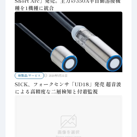
Short Arc」発売。主力の350A半自動溶接機
種を1機種に統合
新製品/サービス
2026年5月31日
SICK、フォークセンサ「UD18」発売 超音波
による高精度な二層検知と付着監視