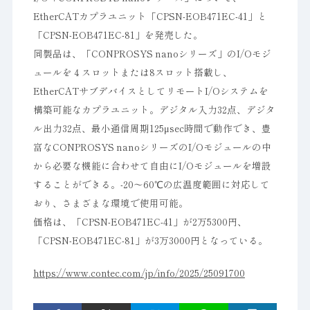
EtherCATカプラユニット「CPSN-EOB471EC-41」と
「CPSN-EOB471EC-81」を発売した。
同製品は、「CONPROSYS nanoシリーズ」のI/Oモジ
ュールを４スロットまたは8スロット搭載し、
EtherCATサブデバイスとしてリモートI/Oシステムを
構築可能なカプラユニット。デジタル入力32点、デジタ
ル出力32点、最小通信周期125μsec時間で動作でき、豊
富なCONPROSYS nanoシリーズのI/Oモジュールの中
から必要な機能に合わせて自由にI/Oモジュールを増設
することができる。-20～60℃の広温度範囲に対応して
おり、さまざまな環境で使用可能。
価格は、「CPSN-EOB471EC-41」が2万5300円、
「CPSN-EOB471EC-81」が3万3000円となっている。
https://www.contec.com/jp/info/2025/25091700