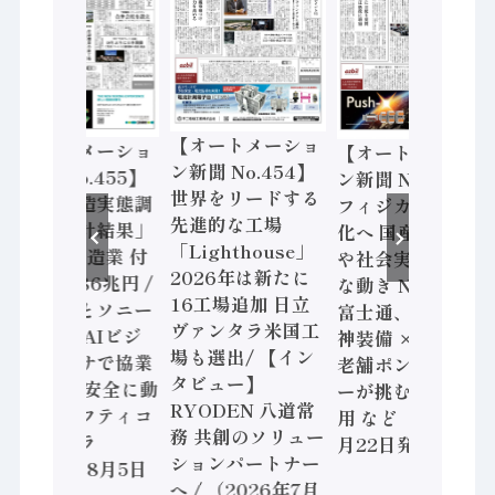
【オートメーショ
【オートメーショ
【オートメーショ
ン新聞 No.454】
ン新聞 No.455】
ン新聞 No.453】
世界をリードする
「経済構造実態調
フィジカルAI本格
先進的な工場
査二次集計結果」
化へ 国産AI開発
「Lighthouse」
2024年製造業 付
や社会実装に活発
2026年は新たに
加価値額86兆円 /
な動き Noetra、
16工場追加 日立
三菱電機とソニー
富士通、日立 / 兵
ヴァンタラ米国工
セミコン AIビジ
神装備 × HMS、
場も選出/ 【イン
ョンセンサで協業
老舗ポンプメーカ
タビュー】
/ IDEC、安全に動
ーが挑むデータ活
RYODEN 八道常
かすセーフティコ
用 など（2026年7
務 共創のソリュー
ントローラ
月22日発行）
ションパートナー
（2026年8月5日
へ / （2026年7月
発行）