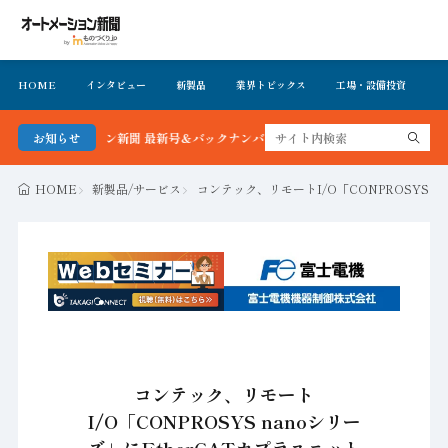
HOME
インタビュー
新製品
業界トピックス
工場・設備投資
イ
トメーション新聞 最新号＆バックナンバーを無料で公開中 詳細はこちら
お知らせ
HOME
新製品/サービス
コンテック、リモートI/O「CONPROSYS nan
コンテック、リモート
I/O「CONPROSYS nanoシリー