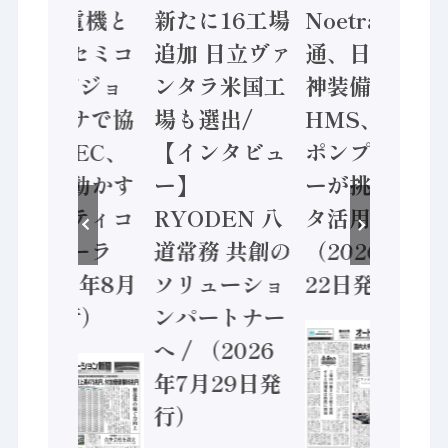
/ 三菱電機と
新たに16工場
Noetra、富士
ソニーセミコ
追加 日立ヴァ
通、日立 / 兵
ン AIビジョ
ンタラ米国工
神装備 ×
ンセンサで協
場も選出/
HMS、老舗
業 / IDEC、
【インタビュ
ポンプメーカ
安全に動かす
ー】
ーが挑むデー
セーフティコ
RYODEN 八
タ活用 など
ントローラ
道常務 共創の
（2026年7月
（2026年8月
ソリューショ
22日発行）
5日発行）
ンパートナー
へ / （2026
年7月29日発
行）