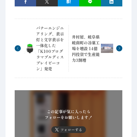
バナーエンジニ
アリング、表示
井村屋、岐阜県
灯と文字表示を
岐南町の冷菓工
一体化した
場を増設 14億
「K100プログ
円投資で生産能
ラマブルディス
力3割増
プレイビーコ
ン」発売
この記事が気に入ったら
フォローをお願いします！
フォローする