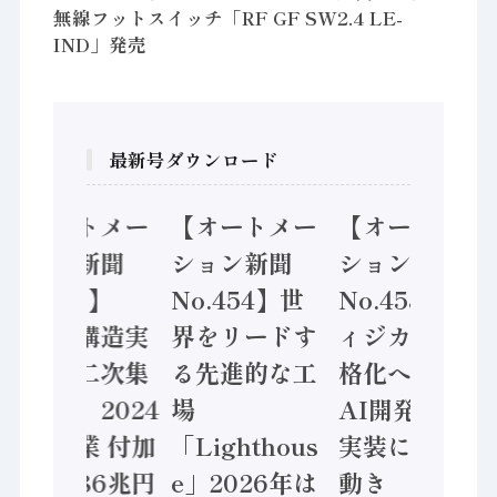
無線フットスイッチ「RF GF SW2.4 LE-
IND」発売
最新号ダウンロード
【オートメー
【オートメー
【オートメー
ション新聞
ション新聞
ション新聞
No.455】
No.454】世
No.453】フ
「経済構造実
界をリードす
ィジカルAI本
態調査二次集
る先進的な工
格化へ 国産
計結果」2024
場
AI開発や社会
年製造業 付加
「Lighthous
実装に活発な
価値額86兆円
e」2026年は
動き