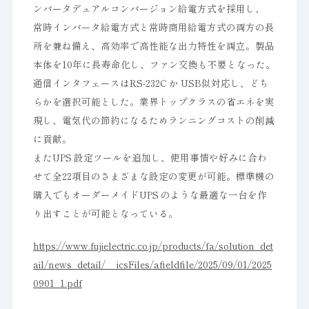
ンバータデュアルコンバージョン給電方式を採用し、
常時インバータ給電方式と常時商用給電方式の両方の長
所を兼ね備え、高効率で高性能な出力特性を両立。製品
本体を10年に長寿命化し、ファン交換も不要となった。
通信インタフェースはRS-232C か USB似対応し、どち
らかを選択可能とした。業界トップクラスの省エネを実
現し、電気代の節約になるためランニングコストの削減
に貢献。
またUPS 設定ツールを追加し、使用事情や好みに合わ
せて全22項目のさまざまな設定の変更が可能。標準機の
購入でもオーダーメイドUPS のような最適な一台を作
り出すことが可能となっている。
https://www.fujielectric.co.jp/products/fa/solution_det
ail/news_detail/__icsFiles/afieldfile/2025/09/01/2025
0901_1.pdf