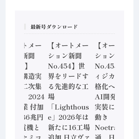
最新号ダウンロード
【オートメー
【オートメー
【オートメー
ション新聞
ション新聞
ション新聞
No.455】
No.454】世
No.453】フ
「経済構造実
界をリードす
ィジカルAI本
態調査二次集
る先進的な工
格化へ 国産
計結果」2024
場
AI開発や社会
年製造業 付加
「Lighthous
実装に活発な
価値額86兆円
e」2026年は
動き
/ 三菱電機と
新たに16工場
Noetra、富士
ソニーセミコ
追加 日立ヴァ
通、日立 / 兵