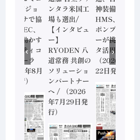
ン AIビジョ
ンタラ米国工
神装備 ×
ンセンサで協
場も選出/
HMS、老舗
業 / IDEC、
【インタビュ
ポンプメーカ
安全に動かす
ー】
ーが挑むデー
セーフティコ
RYODEN 八
タ活用 など
ントローラ
道常務 共創の
（2026年7月
（2026年8月
ソリューショ
22日発行）
5日発行）
ンパートナー
へ / （2026
年7月29日発
行）