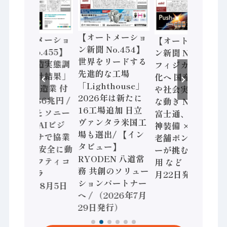
【オートメーショ
【オートメーショ
【オートメーショ
ン新聞 No.454】
ン新聞 No.455】
ン新聞 No.453】
世界をリードする
「経済構造実態調
フィジカルAI本格
先進的な工場
査二次集計結果」
化へ 国産AI開発
「Lighthouse」
2024年製造業 付
や社会実装に活発
2026年は新たに
加価値額86兆円 /
な動き Noetra、
16工場追加 日立
三菱電機とソニー
富士通、日立 / 兵
ヴァンタラ米国工
セミコン AIビジ
神装備 × HMS、
場も選出/ 【イン
ョンセンサで協業
老舗ポンプメーカ
タビュー】
/ IDEC、安全に動
ーが挑むデータ活
RYODEN 八道常
かすセーフティコ
用 など（2026年7
務 共創のソリュー
ントローラ
月22日発行）
ションパートナー
（2026年8月5日
へ / （2026年7月
発行）
29日発行）