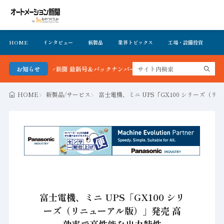
HOME
インタビュー
新製品
業界トピックス
工場・設備投資
イ
トメーション新聞 最新号＆バックナンバーを無料で公開中 詳細はこちら
お知らせ
HOME
新製品/サービス
富士電機、ミニ UPS「GX100 シリーズ（
富士電機、ミニ UPS「GX100 シリ
ーズ（リニューアル版）」発売 高