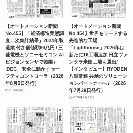
【オートメーション新聞
【オートメーション新聞
No.455】「経済構造実態調
No.454】世界をリードする
査二次集計結果」2024年製
先進的な工場
造業 付加価値額86兆円 / 三
「Lighthouse」2026年は
菱電機とソニーセミコン AI
新たに16工場追加 日立ヴァ
ビジョンセンサで協業 /
ンタラ米国工場も選出/
IDEC、安全に動かすセー
【インタビュー】RYODEN
フティコントローラ（2026
八道常務 共創のソリューシ
年8月5日発行）
ョンパートナーへ / （2026
年7月29日発行）
2026年8月3日
2026年7月27日