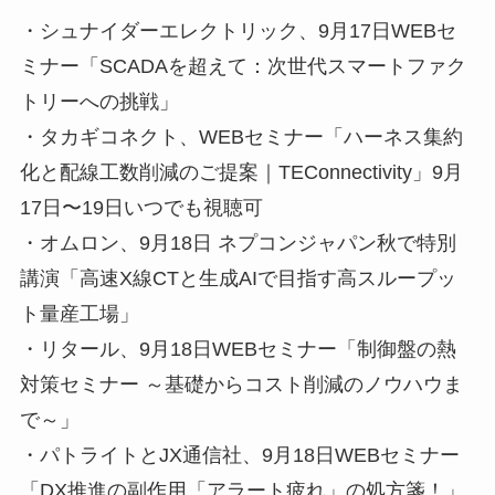
・シュナイダーエレクトリック、9月17日WEBセ
ミナー「SCADAを超えて：次世代スマートファク
トリーへの挑戦」
・タカギコネクト、WEBセミナー「ハーネス集約
化と配線工数削減のご提案｜TEConnectivity」9月
17日〜19日いつでも視聴可
・オムロン、9月18日 ネプコンジャパン秋で特別
講演「高速X線CTと生成AIで目指す高スループッ
ト量産工場」
・リタール、9月18日WEBセミナー「制御盤の熱
対策セミナー ～基礎からコスト削減のノウハウま
で～」
・パトライトとJX通信社、9月18日WEBセミナー
「DX推進の副作用「アラート疲れ」の処方箋！」