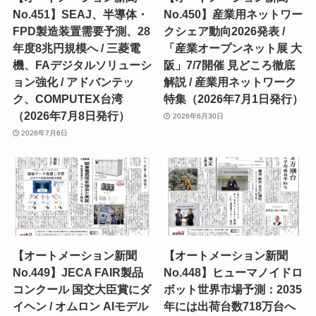
No.451】SEAJ、半導体・
No.450】産業用ネットワー
FPD製造装置需要予測、28
クシェア動向2026発表 /
年度8兆円規模へ / 三菱電
「産業オープンネット展 大
機、FAデジタルソリューシ
阪」7/7開催 見どころ徹底
ョン強化 / アドバンテッ
解説 / 産業用ネットワーク
ク、COMPUTEX台湾
特集（2026年7月1日発行）
（2026年7月8日発行）
2026年6月30日
2026年7月6日
【オートメーション新聞
【オートメーション新聞
No.449】JECA FAIR製品
No.448】ヒューマノイドロ
コンクール 国交大臣賞にダ
ボット世界市場予測：2035
イヘン / オムロン AIモデル
年には出荷台数718万台へ