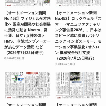
【オートメーション新聞
【オートメーション新聞
No.453】フィジカルAI本格
No.452】ロックウェル「ス
化へ 国産AI開発や社会実装
マートマニュファクチャリ
に活発な動き Noetra、富
ング報告書2026」、日本は
士通、日立 / 兵神装備 ×
スピード感に課題 / パナソ
HMS、老舗ポンプメーカー
ニック インダストリー、モ
が挑むデータ活用 など
ーション事業強化 / オムロ
（2026年7月22日発行）
ン 機械安全設計支援
（2026年7月15日発行）
2026年7月21日
2026年7月13日
【オートメーション新聞
【オートメーション新聞