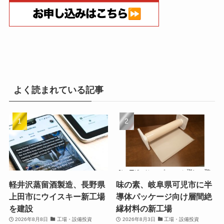
よく読まれている記事
軽井沢蒸留酒製造、長野県
味の素、岐阜県可児市に半
上田市にウイスキー新工場
導体パッケージ向け層間絶
を建設
縁材料の新工場
2026年8月8日
工場・設備投資
2026年8月3日
工場・設備投資