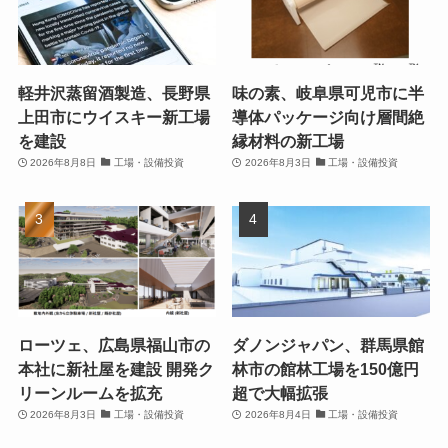
軽井沢蒸留酒製造、長野県
味の素、岐阜県可児市に半
上田市にウイスキー新工場
導体パッケージ向け層間絶
を建設
縁材料の新工場
2026年8月8日
工場・設備投資
2026年8月3日
工場・設備投資
ローツェ、広島県福山市の
ダノンジャパン、群馬県館
本社に新社屋を建設 開発ク
林市の館林工場を150億円
リーンルームを拡充
超で大幅拡張
2026年8月3日
工場・設備投資
2026年8月4日
工場・設備投資