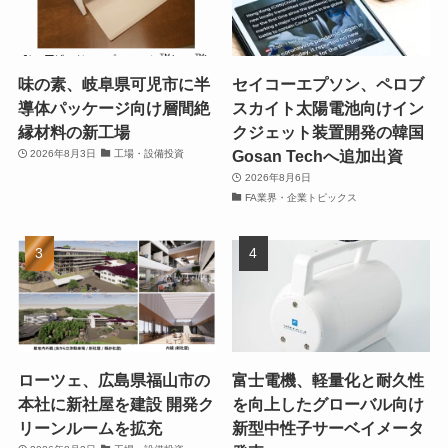
味の素、岐阜県可児市に半
セイコーエプソン、ペロブ
導体パッケージ向け層間絶
スカイト太陽電池向けイン
縁材料の新工場
クジェット装置開発の韓国
Gosan Techへ追加出資
2026年8月3日
工場・設備投資
2026年8月6日
FA業界・企業トピックス
ローツェ、広島県福山市の
富士電機、軽量化と耐久性
本社に新社屋を建設 開発ク
を向上したグローバル向け
リーンルームを拡充
新型中性子サーベイメータ