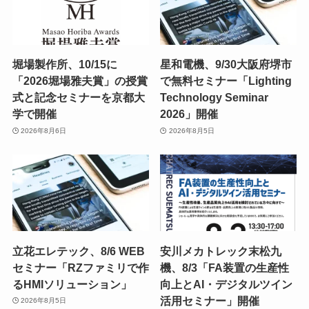
堀場製作所、10/15に
星和電機、9/30大阪府堺市
「2026堀場雅夫賞」の授賞
で無料セミナー「Lighting
式と記念セミナーを京都大
Technology Seminar
学で開催
2026」開催
2026年8月6日
2026年8月5日
立花エレテック、8/6 WEB
安川メカトレック末松九
セミナー「RZファミリで作
機、8/3「FA装置の生産性
るHMIソリューション」
向上とAI・デジタルツイン
活用セミナー」開催
2026年8月5日