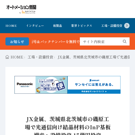
HOME
インタビュー
新製品
業界トピックス
工場・設備投資
イ
聞 最新号＆バックナンバーを無料で公開中 詳細はこちら
お知らせ
HOME
工場・設備投資
JX金属、茨城県北茨城市の磯原工場で光通信向け
JX金属、茨城県北茨城市の磯原工
場で光通信向け結晶材料のInP基板