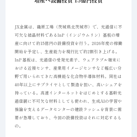
増産へ設備投資 15億円投資
JX金属は、磯原工場（茨城県北茨城市）で、光通信に不
可欠な結晶材料であるInP（インジウムリン）基板の増
産に向けて約15億円の設備投資を行う。2026年度の稼働
開始を予定し、生産能力を現行比で約2割引き上げる。
InP 基板は、光通信の受発光素子、ウェアラブル端末に
おける近接センサ、産業用イメージセンサなど幅広い分
野で用いられてきた高機能な化合物半導体材料。同社は
40年以上にサプライヤとして製造を担い、高いシェアを
持っている。高速インターネットをはじめとする基幹光
通信網に不可欠な材料としても使われ、生成AIの学習や
推論を支えるデータセンターの建設ラッシュを背景に需
要が急増しており、今回の設備投資はそれに対応するも
の。