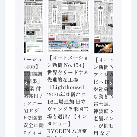
【オートメーショ
【オートメーショ
【オートメーショ
ン新聞 No.454】
ン新聞 No.455】
ン新聞 No.453】
世界をリードする
「経済構造実態調
フィジカルAI本格
先進的な工場
査二次集計結果」
化へ 国産AI開発
「Lighthouse」
2024年製造業 付
や社会実装に活発
2026年は新たに
加価値額86兆円 /
な動き Noetra、
16工場追加 日立
三菱電機とソニー
富士通、日立 / 兵
ヴァンタラ米国工
セミコン AIビジ
神装備 × HMS、
場も選出/ 【イン
ョンセンサで協業
老舗ポンプメーカ
タビュー】
/ IDEC、安全に動
ーが挑むデータ活
RYODEN 八道常
かすセーフティコ
用 など（2026年7