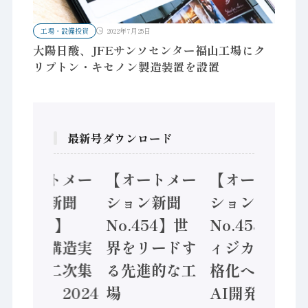
工場・設備投資
2022年7月25日
大陽日酸、JFEサンソセンター福山工場にク
リプトン・キセノン製造装置を設置
最新号ダウンロード
【オートメー
【オートメー
【オートメー
ション新聞
ション新聞
ション新聞
No.455】
No.454】世
No.453】フ
「経済構造実
界をリードす
ィジカルAI本
態調査二次集
る先進的な工
格化へ 国産
計結果」2024
場
AI開発や社会