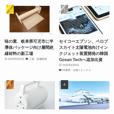
味の素、岐阜県可児市に半
セイコーエプソン、ペロブ
導体パッケージ向け層間絶
スカイト太陽電池向けイン
縁材料の新工場
クジェット装置開発の韓国
Gosan Techへ追加出資
2026年8月3日
工場・設備投資
2026年8月6日
FA業界・企業トピックス