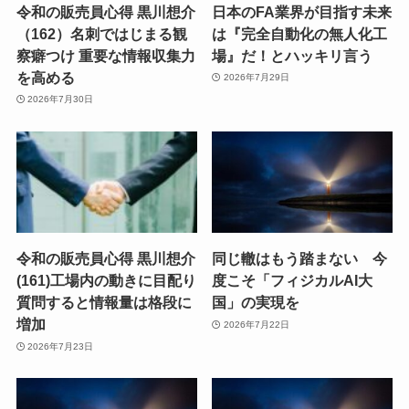
令和の販売員心得 黒川想介
日本のFA業界が目指す未来
（162）名刺ではじまる観
は『完全自動化の無人化工
察癖つけ 重要な情報収集力
場』だ！とハッキリ言う
を高める
2026年7月29日
2026年7月30日
令和の販売員心得 黒川想介
同じ轍はもう踏まない 今
(161)工場内の動きに目配り
度こそ「フィジカルAI大
質問すると情報量は格段に
国」の実現を
増加
2026年7月22日
2026年7月23日