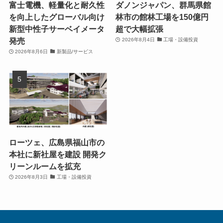
富士電機、軽量化と耐久性
ダノンジャパン、群馬県館
を向上したグローバル向け
林市の館林工場を150億円
新型中性子サーベイメータ
超で大幅拡張
発売
2026年8月4日
工場・設備投資
2026年8月6日
新製品/サービス
ローツェ、広島県福山市の
本社に新社屋を建設 開発ク
リーンルームを拡充
2026年8月3日
工場・設備投資