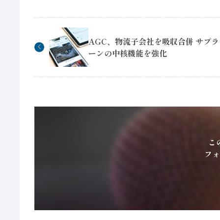
AGC、物流子会社を吸収合併 サプ
ーンの中核機能を強化
こ
フォ