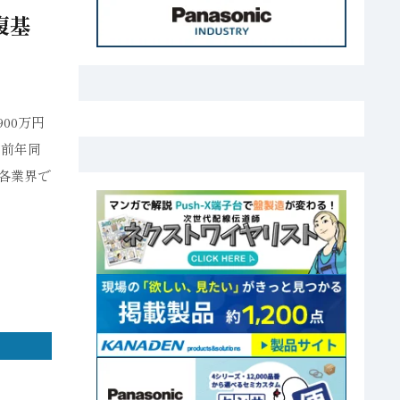
復基
00万円
り前年同
、各業界で