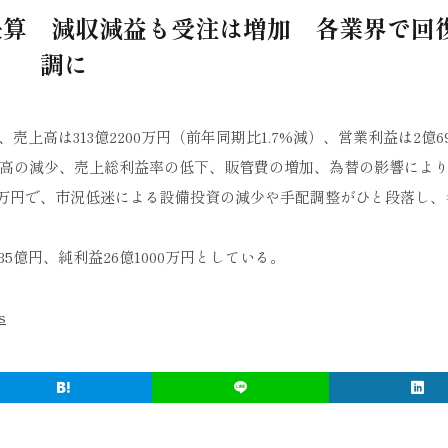
Q決算 減収減益も受注は増加 各業界で回
調に
売上高は313億2200万円（前年同期比1.7%減）、営業利益は2億69
）。売上高の減少、売上総利益率の低下、販管費の増加、為替の影響によ
000万円で、市況低迷による設備投資の減少や手配調整がひと段落し
5億円、純利益26億1000万円としている。
s