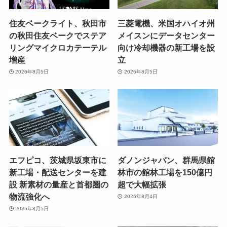
住友ベークライト、秋田市
三菱電機、米国オハイオ州
の秋田住友ベークでステア
メイスンにデータセンター
リングマイクロカテーテル
向け冷却機器の新工場を設
増産
立
2026年8月5日
2026年8月5日
エフピコ、茨城県坂東市に
ダノンジャパン、群馬県館
新工場・配送センターを建
林市の館林工場を150億円
設 新素材の量産と首都圏の
超で大幅拡張
物流強化へ
2026年8月4日
2026年8月5日