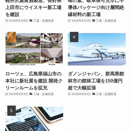
軽井沢蒸留酒製造、長野県
味の素、岐阜県可児市に半
上田市にウイスキー新工場
導体パッケージ向け層間絶
を建設
縁材料の新工場
2026年8月8日
工場・設備投資
2026年8月3日
工場・設備投資
ローツェ、広島県福山市の
ダノンジャパン、群馬県館
本社に新社屋を建設 開発ク
林市の館林工場を150億円
リーンルームを拡充
超で大幅拡張
2026年8月3日
工場・設備投資
2026年8月4日
工場・設備投資