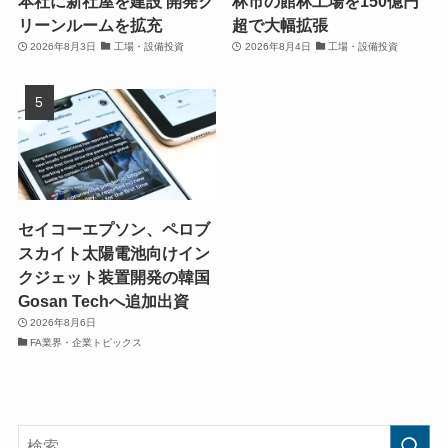
本社に新社屋を建設 開発ク
林市の館林工場を150億円
リーンルームを拡充
超で大幅拡張
2026年8月3日
工場・設備投資
2026年8月4日
工場・設備投資
セイコーエプソン、ペロブ
スカイト太陽電池向けイン
クジェット装置開発の韓国
Gosan Techへ追加出資
2026年8月6日
FA業界・企業トピックス