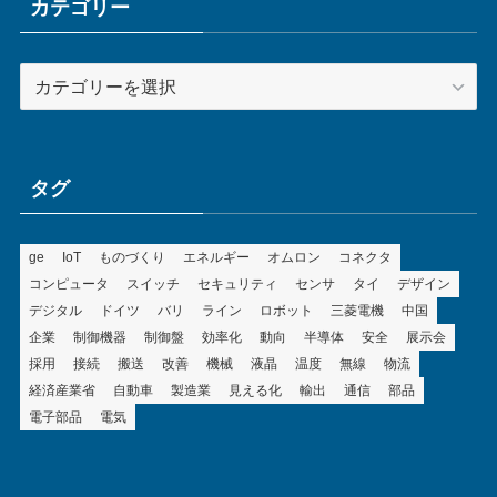
ブ
カテゴリー
カ
テ
ゴ
リ
ー
タグ
ge
IoT
ものづくり
エネルギー
オムロン
コネクタ
コンピュータ
スイッチ
セキュリティ
センサ
タイ
デザイン
デジタル
ドイツ
バリ
ライン
ロボット
三菱電機
中国
企業
制御機器
制御盤
効率化
動向
半導体
安全
展示会
採用
接続
搬送
改善
機械
液晶
温度
無線
物流
経済産業省
自動車
製造業
見える化
輸出
通信
部品
電子部品
電気