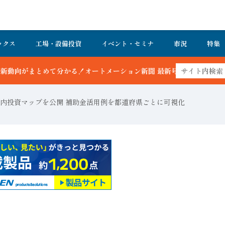
ックス
工場・設備投資
イベント・セミナ
市況
特集
聞 最新号＆バックナンバーを無料で公開中 詳細はこちら
内投資マップを公開 補助金活用例を都道府県ごとに可視化