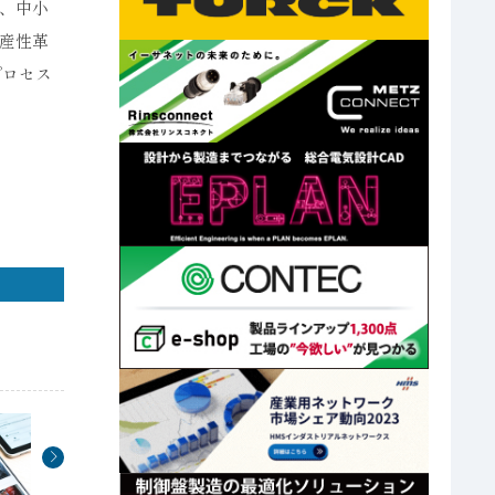
、中小
産性革
プロセス