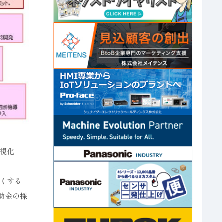
視化
くする
補助金の採