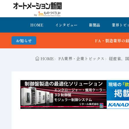
HOME
インタビュー
新製品
業界トピ
FA・製造業界の最新動向がまとめて分かる！オートメーション新
お知らせ
HOME
FA業界・企業トピックス
経産省、国