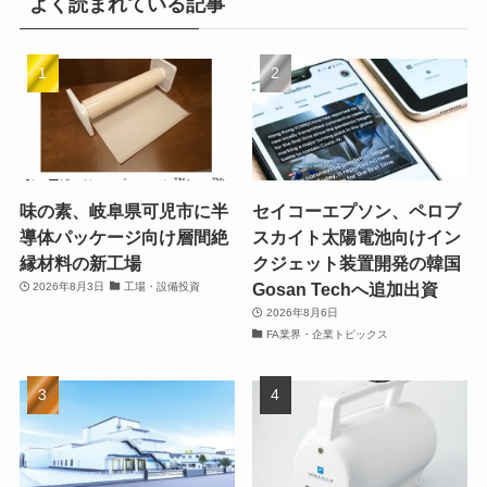
よく読まれている記事
味の素、岐阜県可児市に半
セイコーエプソン、ペロブ
導体パッケージ向け層間絶
スカイト太陽電池向けイン
縁材料の新工場
クジェット装置開発の韓国
Gosan Techへ追加出資
2026年8月3日
工場・設備投資
2026年8月6日
FA業界・企業トピックス