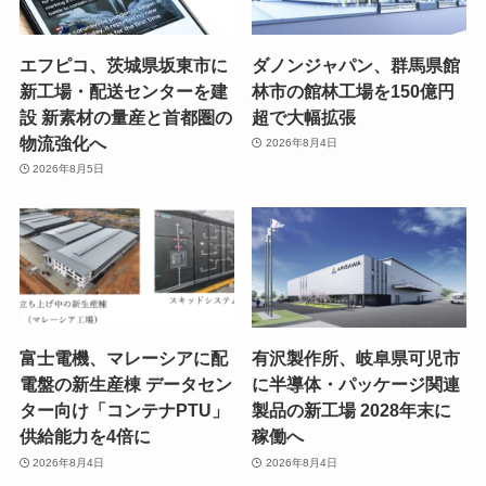
エフピコ、茨城県坂東市に
ダノンジャパン、群馬県館
新工場・配送センターを建
林市の館林工場を150億円
設 新素材の量産と首都圏の
超で大幅拡張
物流強化へ
2026年8月4日
2026年8月5日
富士電機、マレーシアに配
有沢製作所、岐阜県可児市
電盤の新生産棟 データセン
に半導体・パッケージ関連
ター向け「コンテナPTU」
製品の新工場 2028年末に
供給能力を4倍に
稼働へ
2026年8月4日
2026年8月4日