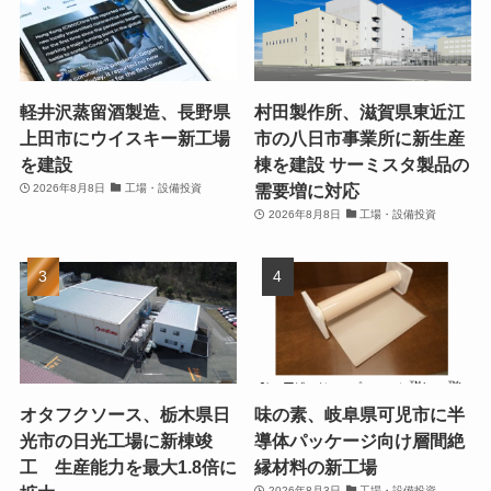
軽井沢蒸留酒製造、長野県
村田製作所、滋賀県東近江
上田市にウイスキー新工場
市の八日市事業所に新生産
を建設
棟を建設 サーミスタ製品の
需要増に対応
2026年8月8日
工場・設備投資
2026年8月8日
工場・設備投資
オタフクソース、栃木県日
味の素、岐阜県可児市に半
光市の日光工場に新棟竣
導体パッケージ向け層間絶
工 生産能力を最大1.8倍に
縁材料の新工場
2026年8月3日
工場・設備投資