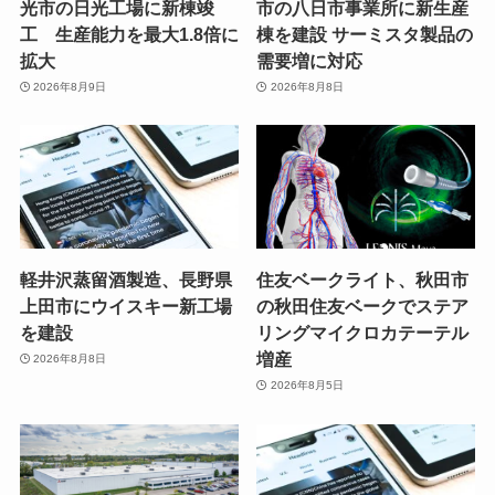
光市の日光工場に新棟竣
市の八日市事業所に新生産
工 生産能力を最大1.8倍に
棟を建設 サーミスタ製品の
拡大
需要増に対応
2026年8月9日
2026年8月8日
軽井沢蒸留酒製造、長野県
住友ベークライト、秋田市
上田市にウイスキー新工場
の秋田住友ベークでステア
を建設
リングマイクロカテーテル
増産
2026年8月8日
2026年8月5日