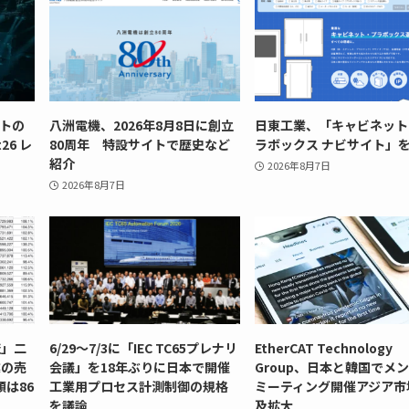
ントの
八洲電機、2026年8月8日に創立
日東工業、「キャビネット
26 レ
80周年 特設サイトで歴史など
ラボックス ナビサイト」
紹介
2026年8月7日
2026年8月7日
査」二
6/29～7/3に「IEC TC65プレナリ
EtherCAT Technology
業の売
会議」を18年ぶりに日本で開催
Group、日本と韓国でメ
額は86
工業用プロセス計測制御の規格
ミーティング開催アジア市
を議論
及拡大