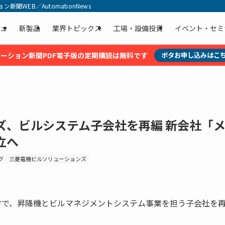
聞WEB／AutomationNews
ュ
新製品
業界トピックス
工場・設備投資
イベント・セミ
ーション新聞PDF電子版の定期購読は無料です
ボタお申し込みはこ
ズ、ビルシステム子会社を再編 新会社「
立へ
グ
三菱電機ビルソリューションズ
日付で、昇降機とビルマネジメントシステム事業を担う子会社を