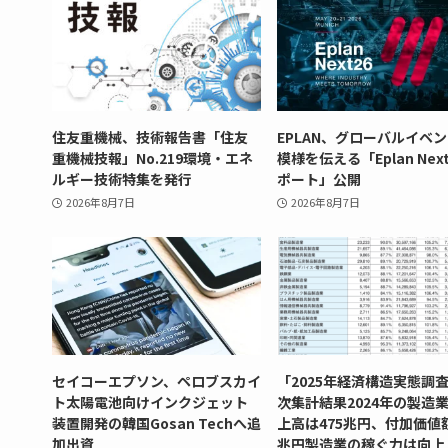
住友重機械、技術報告書「住友
EPLAN、グローバルイベ
重機械技報」No.219環境・エネ
模様を伝える「Eplan Next
ルギー技術特集を発行
ポート」公開
2026年8月7日
2026年8月7日
セイコーエプソン、ペロブスカイ
「2025年経済構造実態調
ト太陽電池向けインクジェット
次集計結果2024年の製造
装置開発の韓国Gosan Techへ追
上高は475兆円、付加価値
加出資
兆円製造業の稼ぐ力は向上