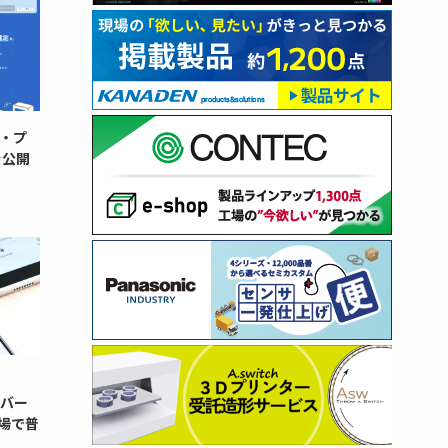
・プ
を公開
ンバー
場で普