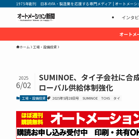
1975年創刊 日本のFA・製造業を応援する専門メディア | オートメーション新
インタビ
オートメ
ホーム
工場・設備投資
SUMINOE、タイ子会社に合
2025
6/02
ローバル供給体制強化
工場・設備投資
2025年5月28日号
SUMINOE
TCHS
タイ