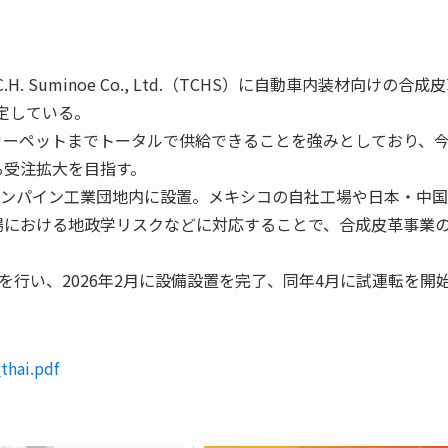
 Suminoe Co., Ltd.（TCHS）に自動車内装材向けの合成
定している。
カーペットまでトータルで供給できることを強みとしており、
る受注拡大を目指す。
バンパイン工業団地内に設置。メキシコの自社工場や日本・中
場における地政学リスクなどに対応することで、合成皮革事業
設置を行い、2026年2月に設備設置を完了、同年4月に試運転を開
thai.pdf