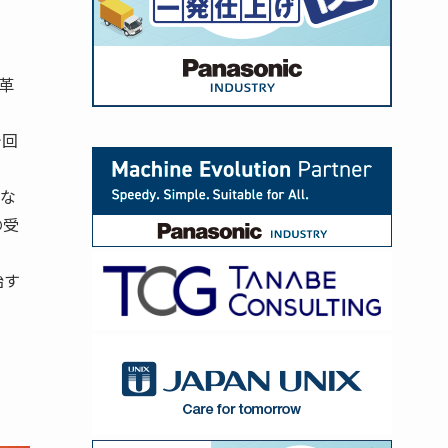
皮革
今回
国な
の受
始す