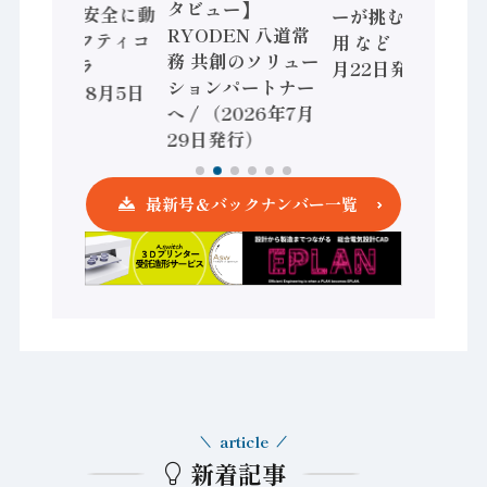
タビュー】
/ IDEC、安全に動
ーが挑むデータ活
RYODEN 八道常
かすセーフティコ
用 など（2026年7
務 共創のソリュー
ントローラ
月22日発行）
ションパートナー
（2026年8月5日
へ / （2026年7月
発行）
29日発行）
最新号＆バックナンバー一覧
article
新着記事