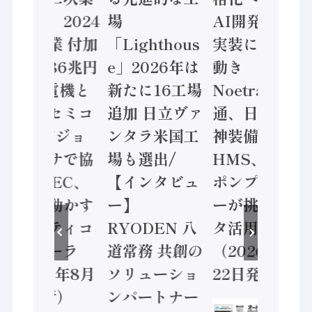
計結果」2024
場
AI開発や社会
年製造業 付加
「Lighthous
実装に活発な
価値額86兆円
e」2026年は
動き
/ 三菱電機と
新たに16工場
Noetra、富士
ソニーセミコ
追加 日立ヴァ
通、日立 / 兵
ン AIビジョ
ンタラ米国工
神装備 ×
ンセンサで協
場も選出/
HMS、老舗
業 / IDEC、
【インタビュ
ポンプメーカ
安全に動かす
ー】
ーが挑むデー
セーフティコ
RYODEN 八
タ活用 など
ントローラ
道常務 共創の
（2026年7月
（2026年8月
ソリューショ
22日発行）
5日発行）
ンパートナー