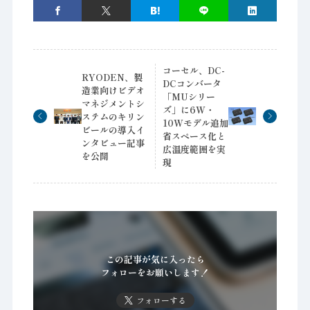
コーセル、DC-
RYODEN、製
DCコンバータ
造業向けビデオ
「MUシリー
マネジメントシ
ズ」に6W・
ステムのキリン
10Wモデル追加
ビールの導入イ
省スペース化と
ンタビュー記事
広温度範囲を実
を公開
現
この記事が気に入ったら
フォローをお願いします！
フォローする