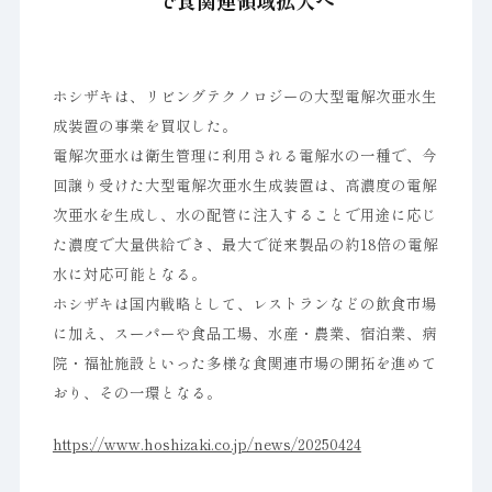
で食関連領域拡大へ
ホシザキは、リビングテクノロジーの大型電解次亜水生
成装置の事業を買収した。
電解次亜水は衛生管理に利用される電解水の一種で、今
回譲り受けた大型電解次亜水生成装置は、高濃度の電解
次亜水を生成し、水の配管に注入することで用途に応じ
た濃度で大量供給でき、最大で従来製品の約18倍の電解
水に対応可能となる。
ホシザキは国内戦略として、レストランなどの飲食市場
に加え、スーパーや食品工場、水産・農業、宿泊業、病
院・福祉施設といった多様な食関連市場の開拓を進めて
おり、その一環となる。
https://www.hoshizaki.co.jp/news/20250424