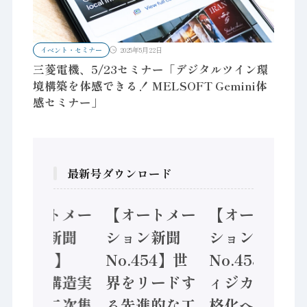
イベント・セミナー
2025年5月22日
三菱電機、5/23セミナー「デジタルツイン環
境構築を体感できる！ MELSOFT Gemini体
感セミナー」
最新号ダウンロード
【オートメー
【オートメー
【オートメー
ション新聞
ション新聞
ション新聞
No.455】
No.454】世
No.453】フ
「経済構造実
界をリードす
ィジカルAI本
態調査二次集
る先進的な工
格化へ 国産