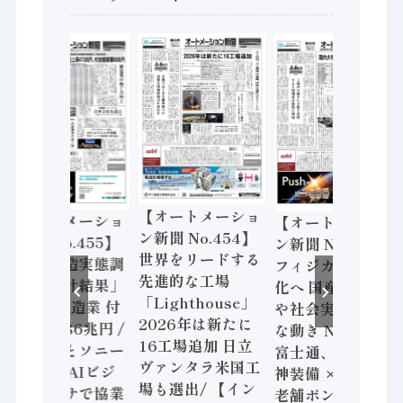
【オートメーショ
【オートメーショ
【オートメーショ
ン新聞 No.454】
ン新聞 No.455】
ン新聞 No.453】
世界をリードする
「経済構造実態調
フィジカルAI本格
先進的な工場
査二次集計結果」
化へ 国産AI開発
「Lighthouse」
2024年製造業 付
や社会実装に活発
2026年は新たに
加価値額86兆円 /
な動き Noetra、
16工場追加 日立
三菱電機とソニー
富士通、日立 / 兵
ヴァンタラ米国工
セミコン AIビジ
神装備 × HMS、
場も選出/ 【イン
ョンセンサで協業
老舗ポンプメーカ