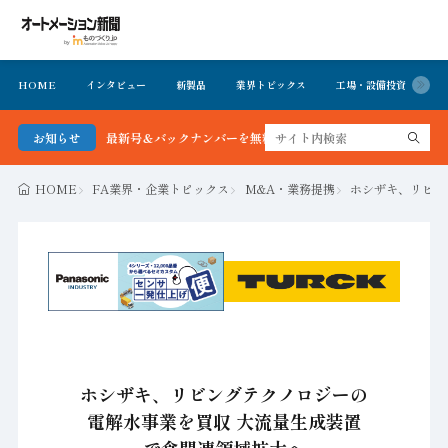
HOME
インタビュー
新製品
業界トピックス
工場・設備投資
イ
ン新聞 最新号＆バックナンバーを無料で公開中 詳細はこちら
お知らせ
HOME
FA業界・企業トピックス
M&A・業務提携
ホシザキ、リビン
ホシザキ、リビングテクノロジーの
電解水事業を買収 大流量生成装置