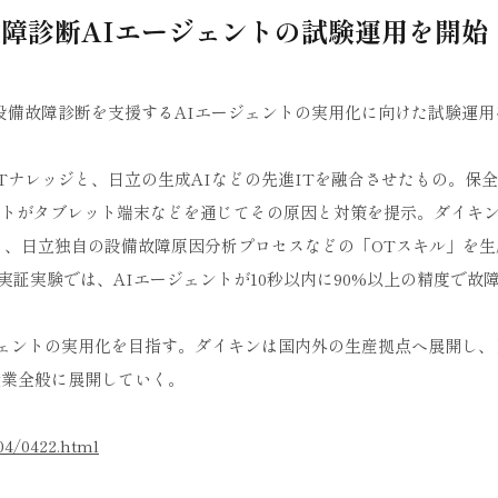
障診断AIエージェントの試験運用を開始
の設備故障診断を支援するAIエージェントの実用化に向けた試験運
Tナレッジと、日立の生成AIなどの先進ITを融合させたもの。保
ントがタブレット端末などを通じてその原因と対策を提示。ダイキ
、日立独自の設備故障原因分析プロセスなどの「OTスキル」を生
証実験では、AIエージェントが10秒以内に90%以上の精度で故
ージェントの実用化を目指す。ダイキンは国内外の生産拠点へ展開し
造業全般に展開していく。
04/0422.html