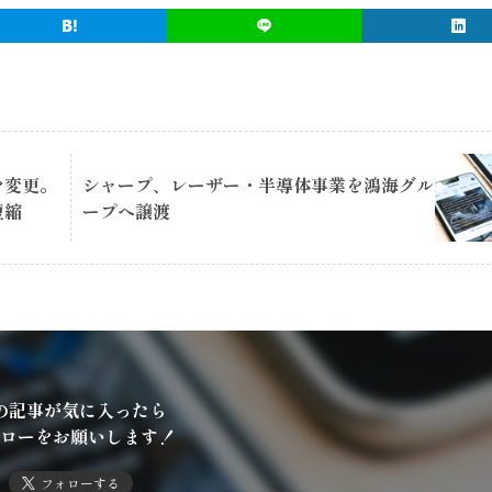
を変更。
シャープ、レーザー・半導体事業を鴻海グル
短縮
ープへ譲渡
の記事が気に入ったら
ローをお願いします！
フォローする