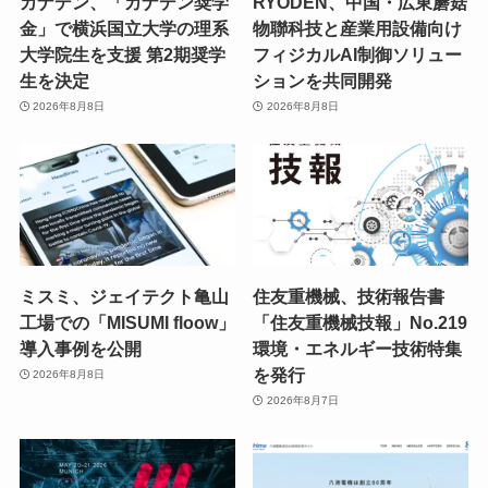
カナデン、「カナデン奨学
RYODEN、中国・広東蘑菇
金」で横浜国立大学の理系
物聯科技と産業用設備向け
大学院生を支援 第2期奨学
フィジカルAI制御ソリュー
生を決定
ションを共同開発
2026年8月8日
2026年8月8日
ミスミ、ジェイテクト亀山
住友重機械、技術報告書
工場での「MISUMI floow」
「住友重機械技報」No.219
導入事例を公開
環境・エネルギー技術特集
を発行
2026年8月8日
2026年8月7日