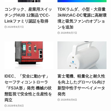
コンテック、産業用スイッ
TDKラムダ、小型・大容量
チングHUB 12製品でCC-
3kWのAC-DC電源に高耐環
Linkファミリ認証を取得
境と吸気ファンのオプショ
ンを追加
2026年8月7日
2026年8月7日
IDEC、「安全に動かす」
富士電機、軽量化と耐久性
セーフティコントローラ
を向上したグローバル向け
「FS3A形」発売 機械の状
新型中性子サーベイメータ
態監視で安全性と生産性を
発売
両立
2026年8月6日
2026年8月6日