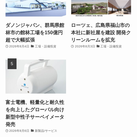
ダノンジャパン、群馬県館
ローツェ、広島県福山市の
林市の館林工場を150億円
本社に新社屋を建設 開発ク
超で大幅拡張
リーンルームを拡充
2026年8月4日
工場・設備投資
2026年8月3日
工場・設備投資
富士電機、軽量化と耐久性
を向上したグローバル向け
新型中性子サーベイメータ
発売
2026年8月6日
新製品/サービス