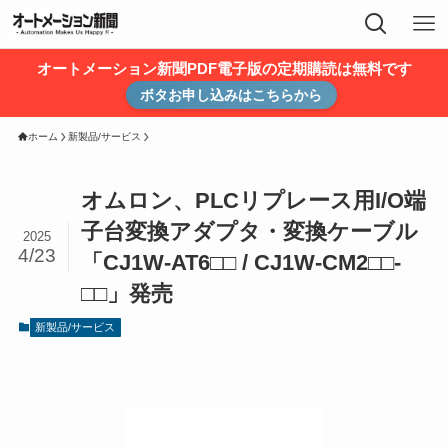
オートメーション新聞PDF電子版の定期購読は無料です
ボタお申し込みはこちらから
ホーム
新製品/サービス
オムロン、PLCリプレース用I/O端
子台変換アダプタ・変換ケーブル
2025
4/23
「CJ1W-AT6□□ / CJ1W-CM2□□-
□□」発売
新製品/サービス