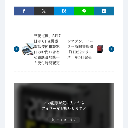
三菱電機、5月7
日からFA機器
シマデン、ヒー
電話技術相談窓
ター断線警報器
口のお問い合わ
「HB22シリー
せ電話番号統一
ズ」を5月発売
と受付時間変更
この記事が気に入ったら
フォローをお願いします！
フォローする