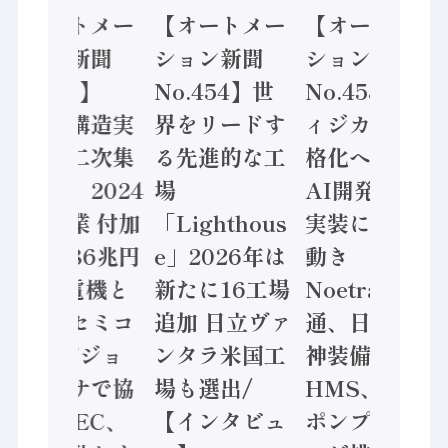
【オートメー
【オートメー
【オートメー
ション新聞
ション新聞
ション新聞
No.455】
No.454】世
No.453】フ
「経済構造実
界をリードす
ィジカルAI本
態調査二次集
る先進的な工
格化へ 国産
計結果」2024
場
AI開発や社会
年製造業 付加
「Lighthous
実装に活発な
価値額86兆円
e」2026年は
動き
/ 三菱電機と
新たに16工場
Noetra、富士
ソニーセミコ
追加 日立ヴァ
通、日立 / 兵
ン AIビジョ
ンタラ米国工
神装備 ×
ンセンサで協
場も選出/
HMS、老舗
業 / IDEC、
【インタビュ
ポンプメーカ