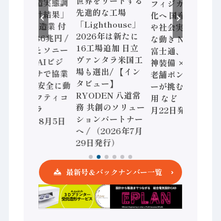
世界をリードする
「経済構造実態調
フィジカルAI本格
先進的な工場
査二次集計結果」
化へ 国産AI開発
「Lighthouse」
2024年製造業 付
や社会実装に活発
2026年は新たに
加価値額86兆円 /
な動き Noetra、
16工場追加 日立
三菱電機とソニー
富士通、日立 / 兵
ヴァンタラ米国工
セミコン AIビジ
神装備 × HMS、
場も選出/ 【イン
ョンセンサで協業
老舗ポンプメーカ
タビュー】
/ IDEC、安全に動
ーが挑むデータ活
RYODEN 八道常
かすセーフティコ
用 など（2026年7
務 共創のソリュー
ントローラ
月22日発行）
ションパートナー
（2026年8月5日
へ / （2026年7月
発行）
29日発行）
最新号＆バックナンバー一覧