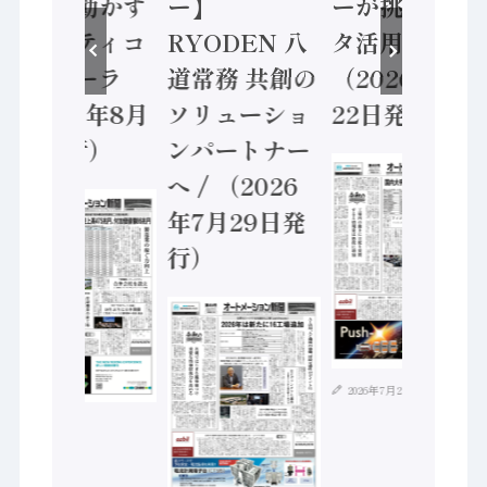
安全に動かす
ー】
ーが挑むデー
セーフティコ
RYODEN 八
タ活用 など
ントローラ
道常務 共創の
（2026年7月
（2026年8月
ソリューショ
22日発行）
5日発行）
ンパートナー
へ / （2026
年7月29日発
行）
2026年7月21日
2026年8月4日