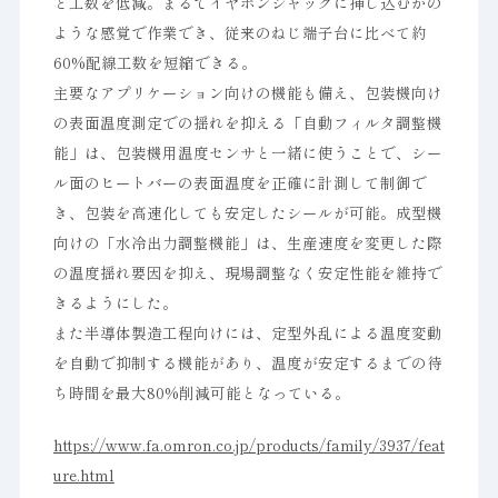
と工数を低減。まるでイヤホンジャックに挿し込むかの
ような感覚で作業でき、従来のねじ端子台に比べて約
60%配線工数を短縮できる。
主要なアプリケーション向けの機能も備え、包装機向け
の表面温度測定での揺れを抑える「自動フィルタ調整機
能」は、包装機用温度センサと一緒に使うことで、シー
ル面のヒートバーの表面温度を正確に計測して制御で
き、包装を高速化しても安定したシールが可能。成型機
向けの「水冷出力調整機能」は、生産速度を変更した際
の温度揺れ要因を抑え、現場調整なく安定性能を維持で
きるようにした。
また半導体製造工程向けには、定型外乱による温度変動
を自動で抑制する機能があり、温度が安定するまでの待
ち時間を最大80%削減可能となっている。
https://www.fa.omron.co.jp/products/family/3937/feat
ure.html