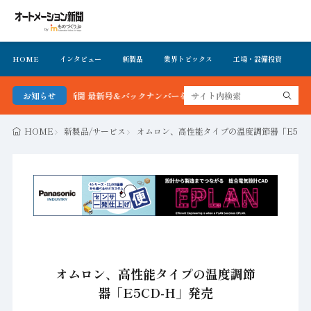
HOME
インタビュー
新製品
業界トピックス
工場・設備投資
イ
ーション新聞 最新号＆バックナンバーを無料で公開中 詳細はこちら
お知らせ
HOME
新製品/サービス
オムロン、高性能タイプの温度調節器「E5CD
オムロン、高性能タイプの温度調節
器「E5CD-H」発売