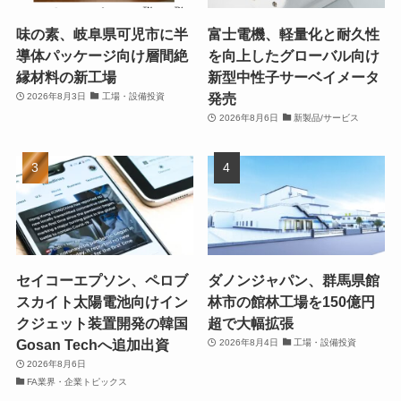
味の素、岐阜県可児市に半
富士電機、軽量化と耐久性
導体パッケージ向け層間絶
を向上したグローバル向け
縁材料の新工場
新型中性子サーベイメータ
発売
2026年8月3日
工場・設備投資
2026年8月6日
新製品/サービス
セイコーエプソン、ペロブ
ダノンジャパン、群馬県館
スカイト太陽電池向けイン
林市の館林工場を150億円
クジェット装置開発の韓国
超で大幅拡張
Gosan Techへ追加出資
2026年8月4日
工場・設備投資
2026年8月6日
FA業界・企業トピックス