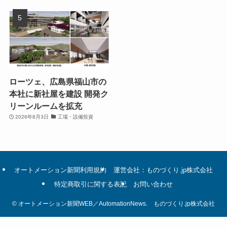
ローツェ、広島県福山市の
本社に新社屋を建設 開発ク
リーンルームを拡充
2026年8月3日
工場・設備投資
オートメーション新聞利用規約
運営会社：ものづくり.jp株式会社
特定商取引に関する表記
お問い合わせ
©
オートメーション新聞WEB／AutomationNews. ものづくり.jp株式会社