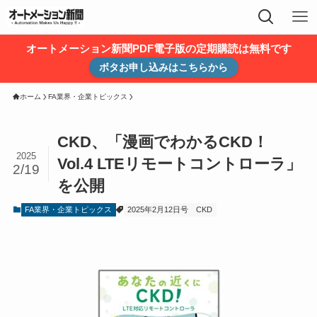
オートメーション新聞PDF電子版の定期購読は無料です
ボタお申し込みはこちらから
ホーム
FA業界・企業トピックス
CKD、「漫画でわかるCKD！
2025
Vol.4 LTEリモートコントローラ」
2/19
を公開
FA業界・企業トピックス
2025年2月12日号
CKD