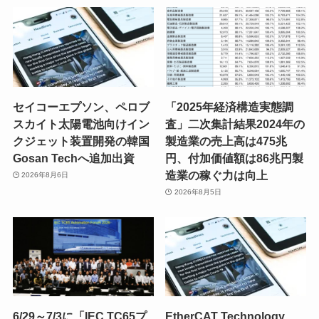
セイコーエプソン、ペロブ
「2025年経済構造実態調
スカイト太陽電池向けイン
査」二次集計結果2024年の
クジェット装置開発の韓国
製造業の売上高は475兆
Gosan Techへ追加出資
円、付加価値額は86兆円製
造業の稼ぐ力は向上
2026年8月6日
2026年8月5日
6/29～7/3に「IEC TC65プ
EtherCAT Technology