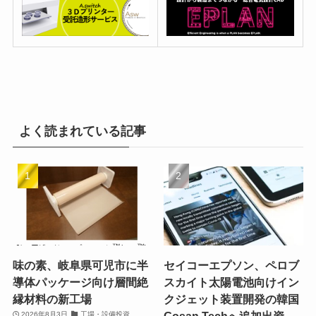
よく読まれている記事
味の素、岐阜県可児市に半
セイコーエプソン、ペロブ
導体パッケージ向け層間絶
スカイト太陽電池向けイン
縁材料の新工場
クジェット装置開発の韓国
Gosan Techへ追加出資
2026年8月3日
工場・設備投資