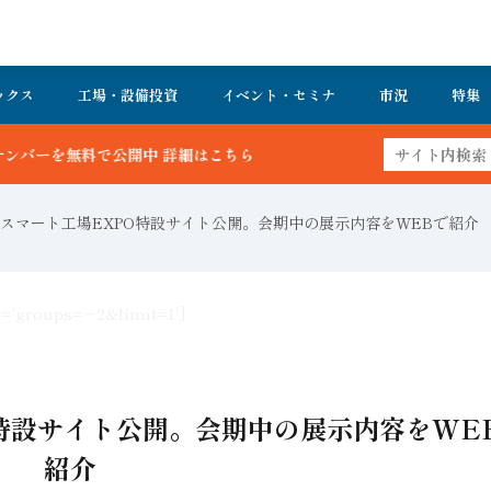
ックス
工場・設備投資
イベント・セミナ
市況
特集
スマート工場EXPO特設サイト公開。会期中の展示内容をWEBで紹介
s='groups=−2&limit=1']
特設サイト公開。会期中の展示内容をWE
紹介