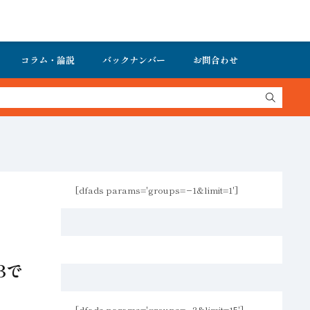
コラム・論説
バックナンバー
お問合わせ
[dfads params='groups=−1&limit=1']
Bで
[dfads params='groups=−2&limit=15']