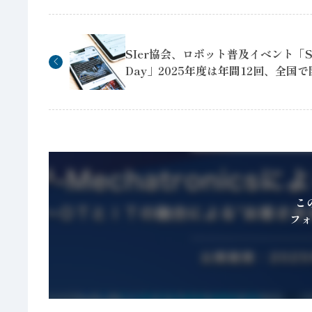
SIer協会、ロボット普及イベント「SIe
Day」2025年度は年間12回、全国
こ
フォ