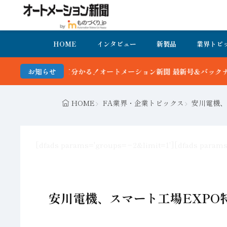
HOME
インタビュー
新製品
業界トピ
ーション新聞 最新号＆バックナンバーを無料で公開中 詳細はこちら
お知らせ
HOME
FA業界・企業トピックス
安川電機、
[dfads params='groups=−2&limit=1']
[dfads param
安川電機、スマート工場EXPO