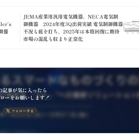
JEMA産業用汎用電気機器、NECA電気制
r’s
御機器 2024年度3Q出荷実績 電気制御機器
で開催
不況も底を打ち、2025年は本格回復に期待
市場の混乱も収まり正常化
の記事が気に入ったら
ローをお願いします！
フォローする