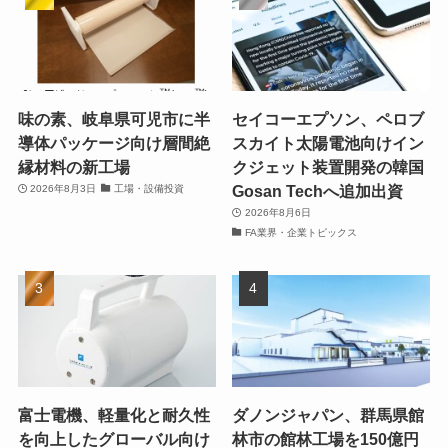
味の素、岐阜県可児市に半
セイコーエプソン、ペロブ
導体パッケージ向け層間絶
スカイト太陽電池向けイン
縁材料の新工場
クジェット装置開発の韓国
Gosan Techへ追加出資
2026年8月3日
工場・設備投資
2026年8月6日
FA業界・企業トピックス
富士電機、軽量化と耐久性
ダノンジャパン、群馬県館
を向上したグローバル向け
林市の館林工場を150億円