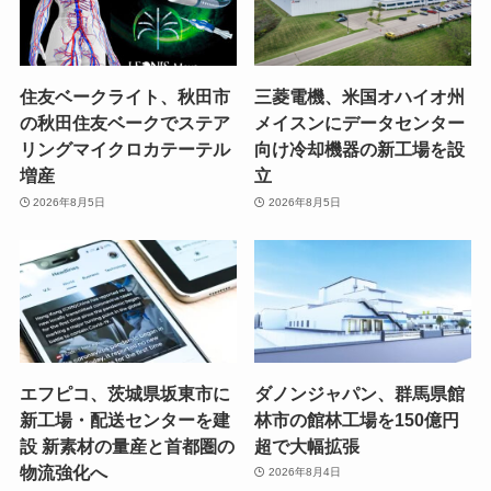
住友ベークライト、秋田市
三菱電機、米国オハイオ州
の秋田住友ベークでステア
メイスンにデータセンター
リングマイクロカテーテル
向け冷却機器の新工場を設
増産
立
2026年8月5日
2026年8月5日
エフピコ、茨城県坂東市に
ダノンジャパン、群馬県館
新工場・配送センターを建
林市の館林工場を150億円
設 新素材の量産と首都圏の
超で大幅拡張
物流強化へ
2026年8月4日