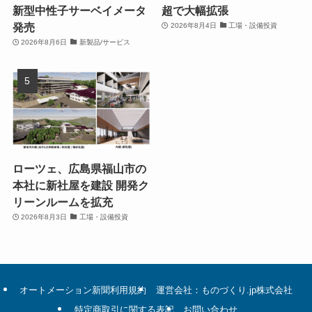
新型中性子サーベイメータ
超で大幅拡張
発売
2026年8月4日
工場・設備投資
2026年8月6日
新製品/サービス
ローツェ、広島県福山市の
本社に新社屋を建設 開発ク
リーンルームを拡充
2026年8月3日
工場・設備投資
オートメーション新聞利用規約
運営会社：ものづくり.jp株式会社
特定商取引に関する表記
お問い合わせ