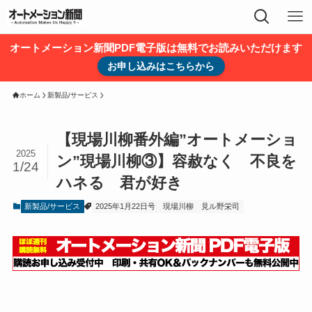
オートメーション新聞PDF電子版は無料でお読みいただけます
お申し込みはこちらから
ホーム
新製品/サービス
【現場川柳番外編”オートメーショ
2025
ン”現場川柳③】容赦なく 不良を
1/24
ハネる 君が好き
新製品/サービス
2025年1月22日号
現場川柳
見ル野栄司