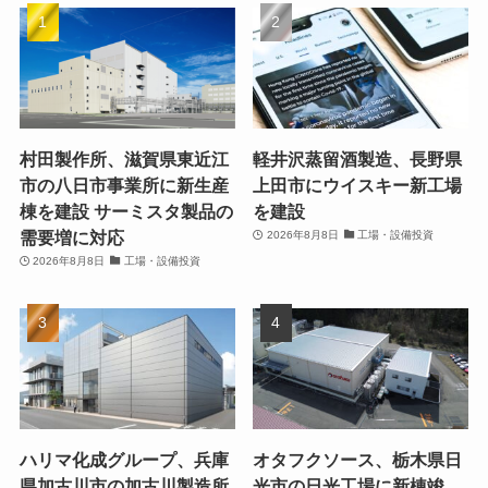
村田製作所、滋賀県東近江
軽井沢蒸留酒製造、長野県
市の八日市事業所に新生産
上田市にウイスキー新工場
棟を建設 サーミスタ製品の
を建設
需要増に対応
2026年8月8日
工場・設備投資
2026年8月8日
工場・設備投資
ハリマ化成グループ、兵庫
オタフクソース、栃木県日
県加古川市の加古川製造所
光市の日光工場に新棟竣