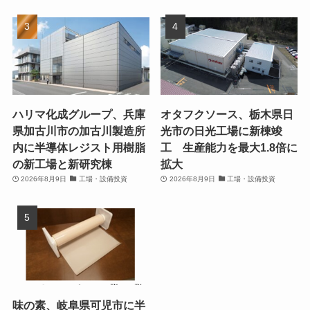
ハリマ化成グループ、兵庫
オタフクソース、栃木県日
県加古川市の加古川製造所
光市の日光工場に新棟竣
内に半導体レジスト用樹脂
工 生産能力を最大1.8倍に
の新工場と新研究棟
拡大
2026年8月9日
工場・設備投資
2026年8月9日
工場・設備投資
味の素、岐阜県可児市に半