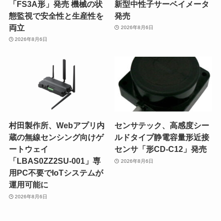
「FS3A形」発売 機械の状
新型中性子サーベイメータ
態監視で安全性と生産性を
発売
両立
2026年8月6日
2026年8月6日
村田製作所、Webアプリ内
センサテック、高感度シー
蔵の無線センシング向けゲ
ルドタイプ静電容量形近接
ートウェイ
センサ「形CD-C12」発売
「LBAS0ZZ2SU-001」専
2026年8月6日
用PC不要でIoTシステムが
運用可能に
2026年8月6日