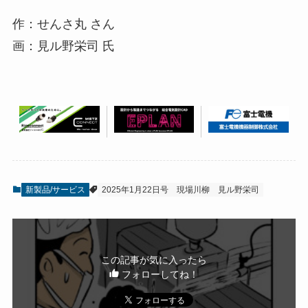
作：せんさ丸 さん
画：見ル野栄司 氏
新製品/サービス
2025年1月22日号
現場川柳
見ル野栄司
この記事が気に入ったら
フォローしてね！