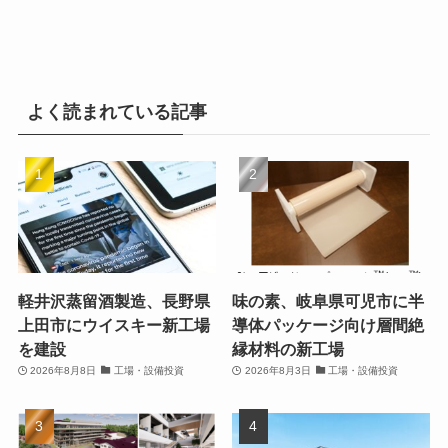
よく読まれている記事
軽井沢蒸留酒製造、長野県
味の素、岐阜県可児市に半
上田市にウイスキー新工場
導体パッケージ向け層間絶
を建設
縁材料の新工場
2026年8月8日
工場・設備投資
2026年8月3日
工場・設備投資