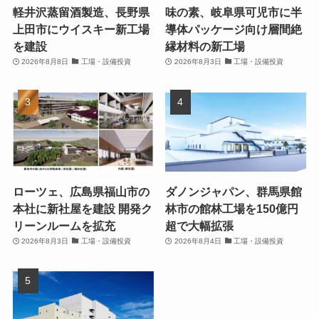
軽井沢蒸留酒製造、長野県
味の素、岐阜県可児市に半
上田市にウイスキー新工場
導体パッケージ向け層間絶
を建設
縁材料の新工場
2026年8月8日
工場・設備投資
2026年8月3日
工場・設備投資
ローツェ、広島県福山市の
ダノンジャパン、群馬県館
本社に新社屋を建設 開発ク
林市の館林工場を150億円
リーンルームを拡充
超で大幅拡張
2026年8月3日
工場・設備投資
2026年8月4日
工場・設備投資