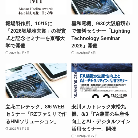
堀場製作所、10/15に
星和電機、9/30大阪府堺市
「2026堀場雅夫賞」の授賞
で無料セミナー「Lighting
式と記念セミナーを京都大
Technology Seminar
学で開催
2026」開催
2026年8月6日
2026年8月5日
立花エレテック、8/6 WEB
安川メカトレック末松九
セミナー「RZファミリで作
機、8/3「FA装置の生産性
るHMIソリューション」
向上とAI・デジタルツイン
活用セミナー」開催
2026年8月5日
2026年7月27日