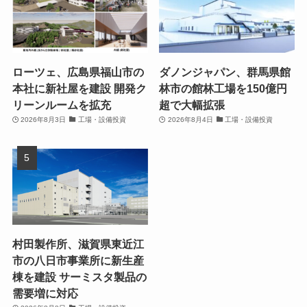
ローツェ、広島県福山市の
ダノンジャパン、群馬県館
本社に新社屋を建設 開発ク
林市の館林工場を150億円
リーンルームを拡充
超で大幅拡張
2026年8月3日
工場・設備投資
2026年8月4日
工場・設備投資
村田製作所、滋賀県東近江
市の八日市事業所に新生産
棟を建設 サーミスタ製品の
需要増に対応