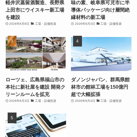
軽井沢蒸留酒製造、長野県
味の素、岐阜県可児市に半
上田市にウイスキー新工場
導体パッケージ向け層間絶
を建設
縁材料の新工場
2026年8月8日
工場・設備投資
2026年8月3日
工場・設備投資
ローツェ、広島県福山市の
ダノンジャパン、群馬県館
本社に新社屋を建設 開発ク
林市の館林工場を150億円
リーンルームを拡充
超で大幅拡張
2026年8月3日
工場・設備投資
2026年8月4日
工場・設備投資