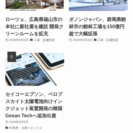
ローツェ、広島県福山市の
ダノンジャパン、群馬県館
本社に新社屋を建設 開発ク
林市の館林工場を150億円
リーンルームを拡充
超で大幅拡張
2026年8月3日
工場・設備投資
2026年8月4日
工場・設備投資
セイコーエプソン、ペロブ
スカイト太陽電池向けイン
クジェット装置開発の韓国
Gosan Techへ追加出資
2026年8月6日
FA業界・企業トピックス