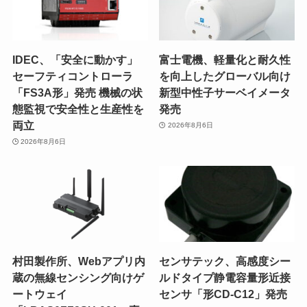
IDEC、「安全に動かす」
富士電機、軽量化と耐久性
セーフティコントローラ
を向上したグローバル向け
「FS3A形」発売 機械の状
新型中性子サーベイメータ
態監視で安全性と生産性を
発売
両立
2026年8月6日
2026年8月6日
村田製作所、Webアプリ内
センサテック、高感度シー
蔵の無線センシング向けゲ
ルドタイプ静電容量形近接
ートウェイ
センサ「形CD-C12」発売