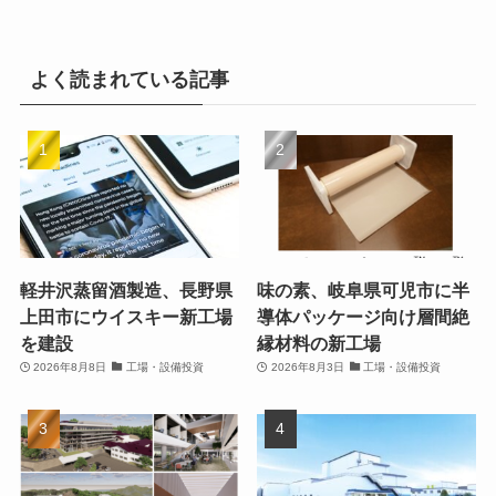
よく読まれている記事
軽井沢蒸留酒製造、長野県
味の素、岐阜県可児市に半
上田市にウイスキー新工場
導体パッケージ向け層間絶
を建設
縁材料の新工場
2026年8月8日
工場・設備投資
2026年8月3日
工場・設備投資