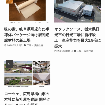
味の素、岐阜県可児市に半
オタフクソース、栃木県日
導体パッケージ向け層間絶
光市の日光工場に新棟竣
縁材料の新工場
工 生産能力を最大1.8倍に
拡大
2026年8月3日
工場・設備投資
2026年8月9日
工場・設備投資
ローツェ、広島県福山市の
本社に新社屋を建設 開発ク
リーンルームを拡充