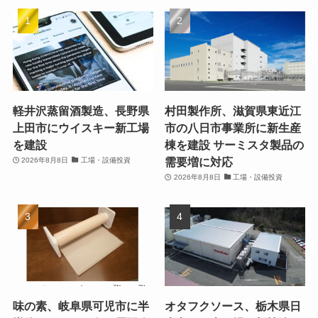
軽井沢蒸留酒製造、長野県
村田製作所、滋賀県東近江
上田市にウイスキー新工場
市の八日市事業所に新生産
を建設
棟を建設 サーミスタ製品の
需要増に対応
2026年8月8日
工場・設備投資
2026年8月8日
工場・設備投資
味の素、岐阜県可児市に半
オタフクソース、栃木県日