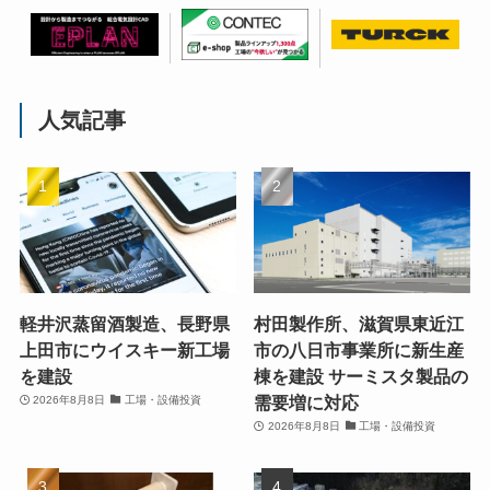
人気記事
軽井沢蒸留酒製造、長野県
村田製作所、滋賀県東近江
上田市にウイスキー新工場
市の八日市事業所に新生産
を建設
棟を建設 サーミスタ製品の
需要増に対応
2026年8月8日
工場・設備投資
2026年8月8日
工場・設備投資