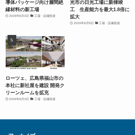
導体パッケージ向け層間絶
光市の日光工場に新棟竣
縁材料の新工場
工 生産能力を最大1.8倍に
拡大
2026年8月3日
工場・設備投資
2026年8月9日
工場・設備投資
ローツェ、広島県福山市の
本社に新社屋を建設 開発ク
リーンルームを拡充
2026年8月3日
工場・設備投資